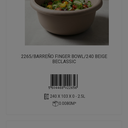
2265/BARREÑO FINGER BOWL/240 BEIGE
BECLASSIC
240 X 103 X 0 - 2.5L
0.0080M³