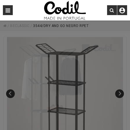
/
BECLASSIC
/
3544/DRY AND GO NEGRO RPET