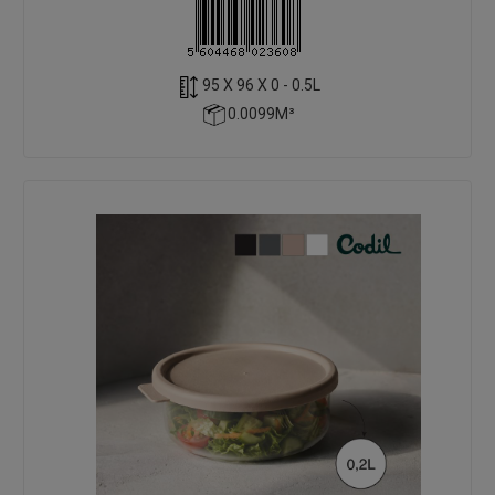
95 X 96 X 0 - 0.5L
0.0099M³