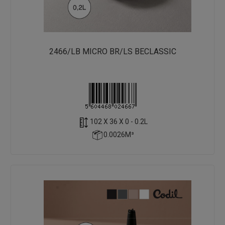
2466/LB MICRO BR/LS BECLASSIC
102 X 36 X 0 - 0.2L
0.0026M³