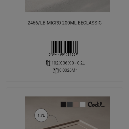
2466/LB MICRO 200ML BECLASSIC
102 X 36 X 0 - 0.2L
0.0026M³