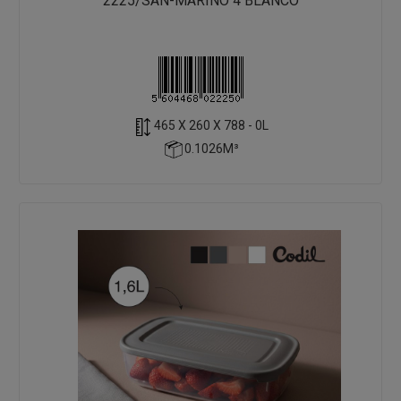
2225/SAN-MARINO 4 BLANCO
465 X 260 X 788 - 0L
0.1026M³