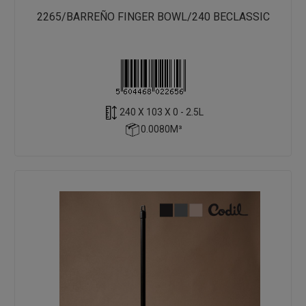
2265/BARREÑO FINGER BOWL/240 BECLASSIC
240 X 103 X 0 - 2.5L
0.0080M³