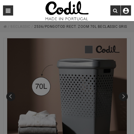
/
BECLASSIC
/
2536/PONGOTOD RECT. ZOOM 70L BECLASSIC GRIS