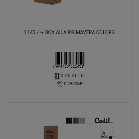
2145 / ½ BOX AILA PRIMAVERA COLORS
0 X 0 X 0 - 0L
0.4800M³