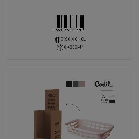
0 X 0 X 0 - 0L
0.4800M³