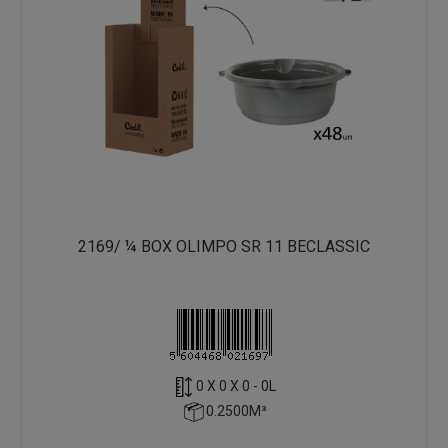
2169/ ¼ BOX OLIMPO SR 11 BECLASSIC
0 X 0 X 0 - 0L
0.2500M³