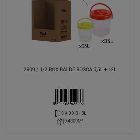
2809 / 1/2 BOX BALDE ROSCA 5,5L + 12L
0 X 0 X 0 - 0L
0.4800M³