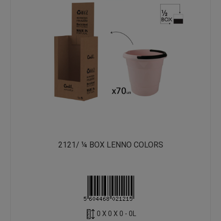
2121/ ¼ BOX LENNO COLORS
0 X 0 X 0 - 0L