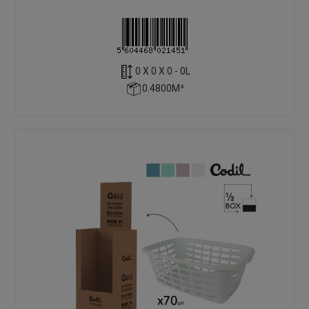
0 X 0 X 0 - 0L
0.4800M³