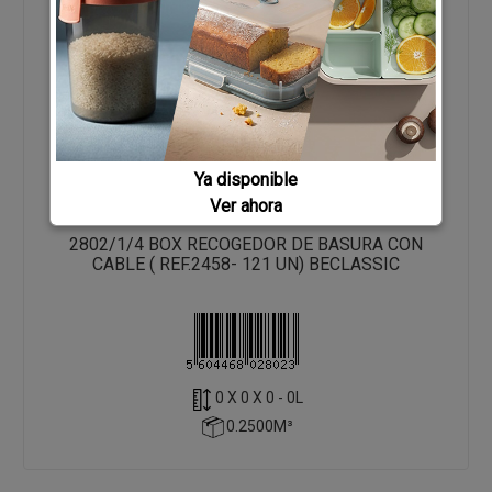
Ya disponible
Ver ahora
2802/1/4 BOX RECOGEDOR DE BASURA CON
CABLE ( REF.2458- 121 UN) BECLASSIC
0 X 0 X 0 - 0L
0.2500M³