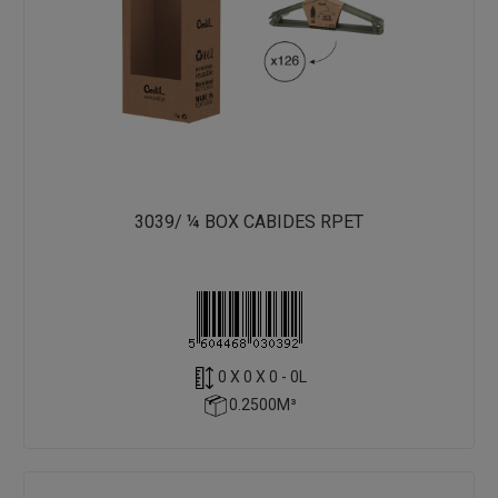
3039/ ¼ BOX CABIDES RPET
0 X 0 X 0 - 0L
0.2500M³