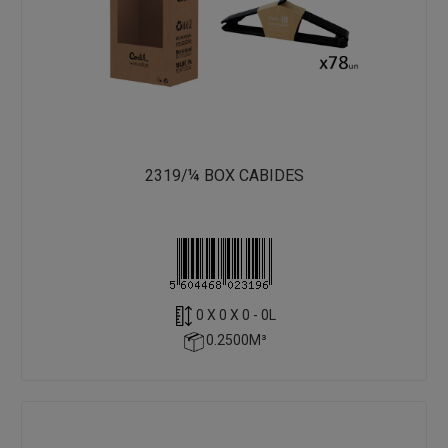
2319/¼ BOX CABIDES
0 X 0 X 0 - 0L
0.2500M³