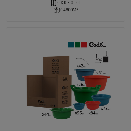
0 X 0 X 0 - 0L
0.4800M³