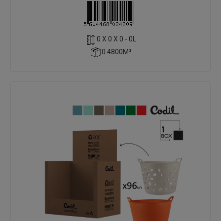
0 X 0 X 0 - 0L
0.4800M³