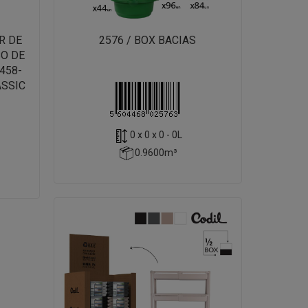
R DE
2576 / BOX BACIAS
BO DE
458-
ASSIC
0 x 0 x 0 - 0L
0.9600m³