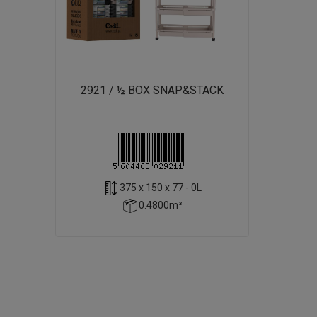
2921 / ½ BOX SNAP&STACK
375 x 150 x 77 - 0L
0.4800m³