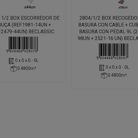
/ 1/2 BOX ESCORREDOR DE
2804/1/2 BOX RECOGEDO
OUÇA (REF.1981-14UN +
BASURA CON CABLE + CU
.2479-44UN) BECLASSIC
BASURA CON PEDAL 9L (2
98UN + 2521-16 UN) BECL
0 x 0 x 0 - 0L
0 x 0 x 0 - 0L
0.4800m³
0.4800m³