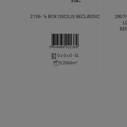
2136- ¼ BOX OSCILIS BECLASSIC
2807
L
REF
0 x 0 x 0 - 0L
0.2560m³