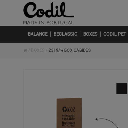
BALANCE
BECLASSIC
BOXES
CODIL PET
/
BOXES
/
2319/¼ BOX CABIDES