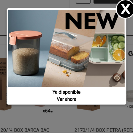
Ya disponible
Ver ahora
120/ ¼ BOX BARCA BAC
2170/1/4 BOX PETRA (REF.