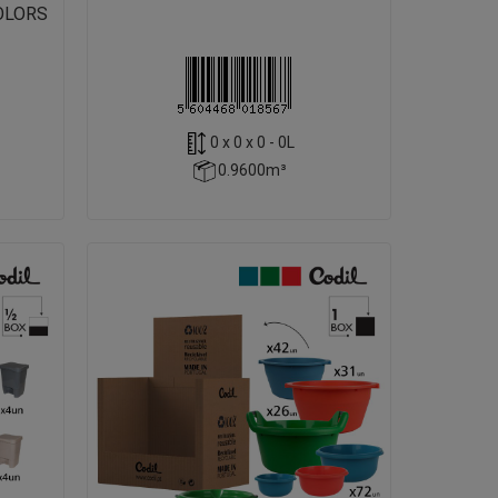
COLORS
0 x 0 x 0 - 0L
0.9600m³