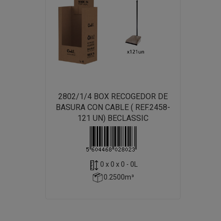
2802/1/4 BOX RECOGEDOR DE
BASURA CON CABLE ( REF.2458-
121 UN) BECLASSIC
0 x 0 x 0 - 0L
0.2500m³