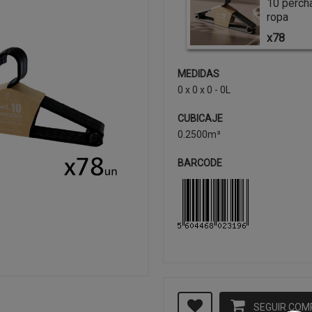
10 perch
ropa
x78
MEDIDAS
0 x 0 x 0 - 0L
CUBICAJE
0.2500m³
BARCODE
SEGUIR CO