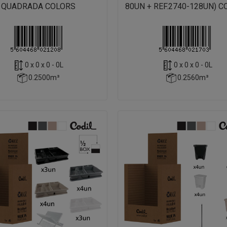
QUADRADA COLORS
80UN + REF.2740-128UN) 
0 x 0 x 0 - 0L
0 x 0 x 0 - 0L
0.2500m³
0.2560m³