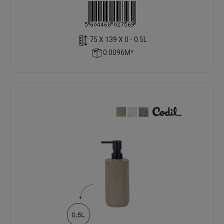
75 X 139 X 0 - 0.5L
0.0096M³