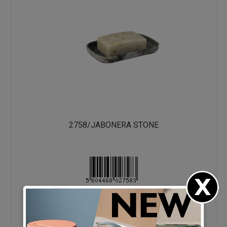
2758/JABONERA STONE
130 X 83 X 16 - 0L
0.0025M³