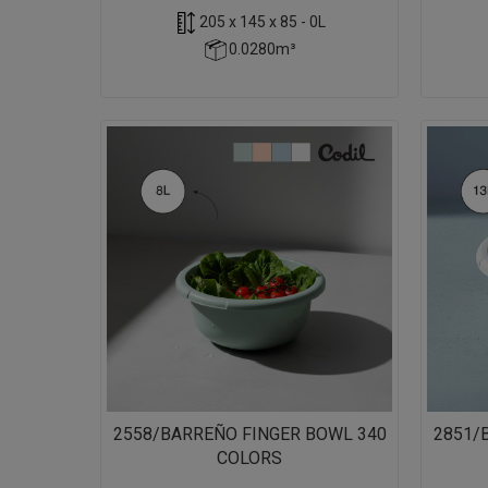
205 x 145 x 85 - 0L
0.0280m³
2558/BARREÑO FINGER BOWL 340
2851/
COLORS