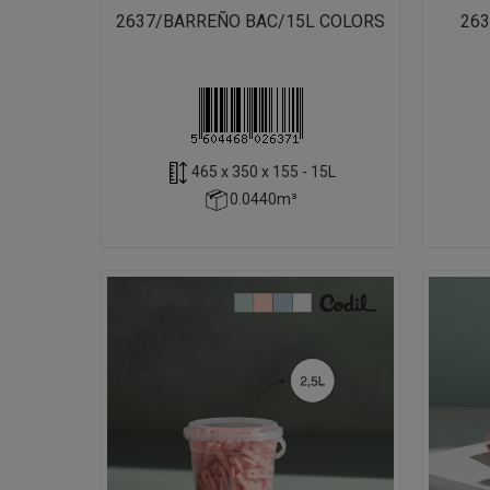
2637/BARREÑO BAC/15L COLORS
26
465 x 350 x 155 - 15L
0.0440m³