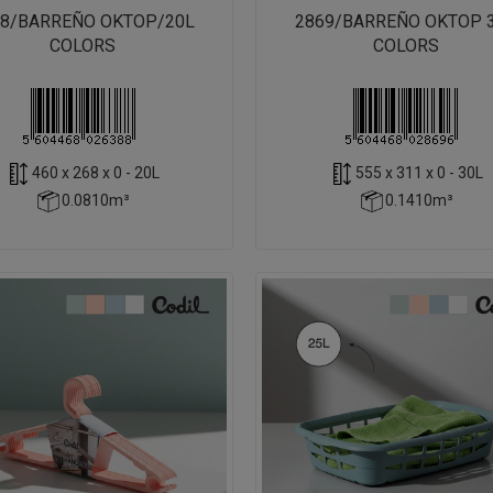
38/BARREÑO OKTOP/20L
2869/BARREÑO OKTOP 
COLORS
COLORS
460 x 268 x 0 - 20L
555 x 311 x 0 - 30L
0.0810m³
0.1410m³