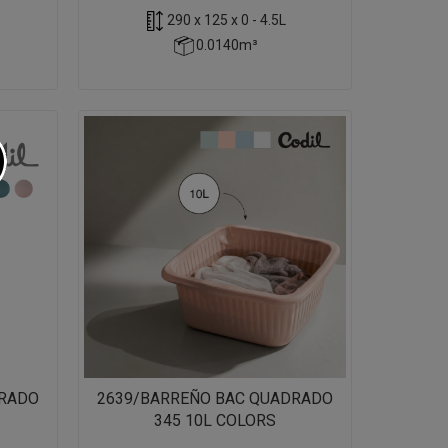
290 x 125 x 0 - 4.5L
0.0140m³
DRADO
2639/BARREÑO BAC QUADRADO
345 10L COLORS