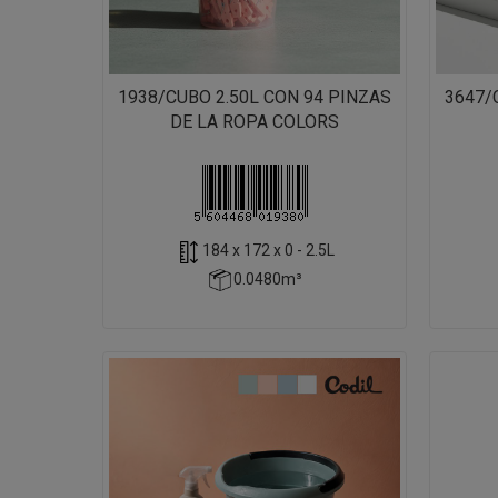
1938/CUBO 2.50L CON 94 PINZAS
3647/
DE LA ROPA COLORS
184 x 172 x 0 - 2.5L
0.0480m³