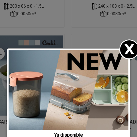
200 x 86 x 0 - 1.5L
240 x 103 x 0 - 2.5L
0.0050m³
0.0080m³
BARREÑO FINGER BOWL 400
2639/BARREÑO BAC QUA
COLORS
345 10L COLORS
Ya disponible