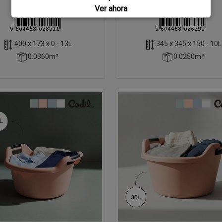
Ver ahora
400 x 173 x 0 - 13L
345 x 345 x 150 - 10L
0.0360m³
0.0250m³