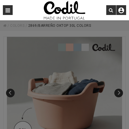
/
COLORS
/
2869/BARREÑO OKTOP 30L COLORS