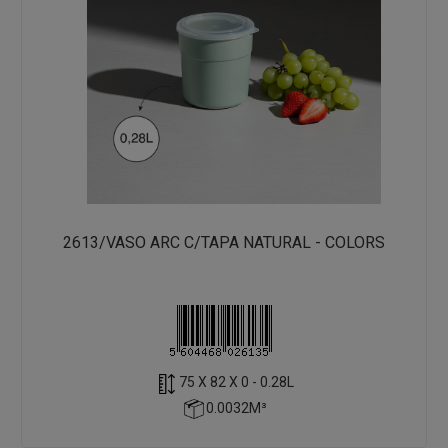
2613/VASO ARC C/TAPA NATURAL - COLORS
75 X 82 X 0 - 0.28L
0.0032M³