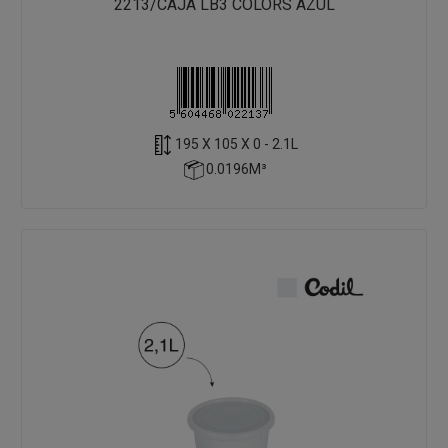
2213/CAJA LB3 COLORS AZUL
195 X 105 X 0 - 2.1L
0.0196M³