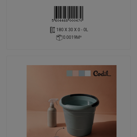
180 X 30 X 0 - 0L
0.0019M³