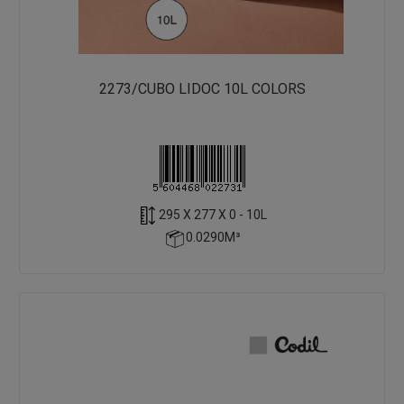
2273/CUBO LIDOC 10L COLORS
295 X 277 X 0 - 10L
0.0290M³