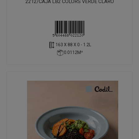
2212/CAJA LB2 COLORS VERDE CLARO
163 X 88 X 0 - 1.2L
0.0112M³