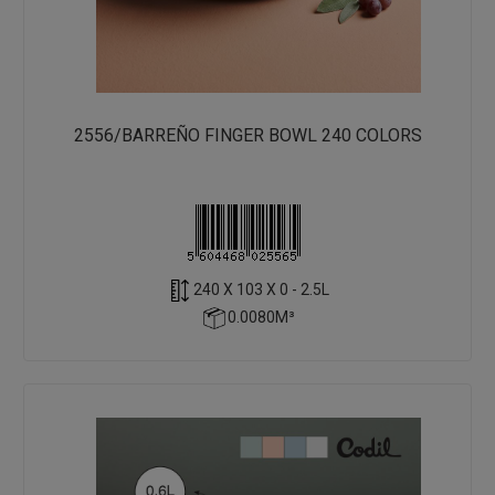
2556/BARREÑO FINGER BOWL 240 COLORS
240 X 103 X 0 - 2.5L
0.0080M³