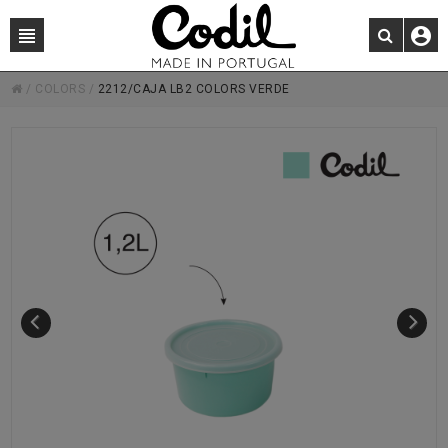
/
COLORS
/
2212/CAJA LB2 COLORS VERDE