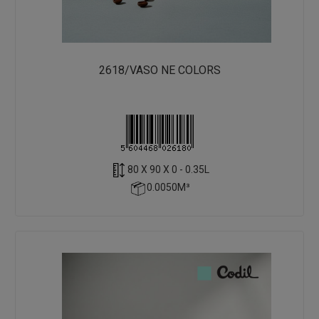
2618/VASO NE COLORS
80 X 90 X 0 - 0.35L
0.0050M³