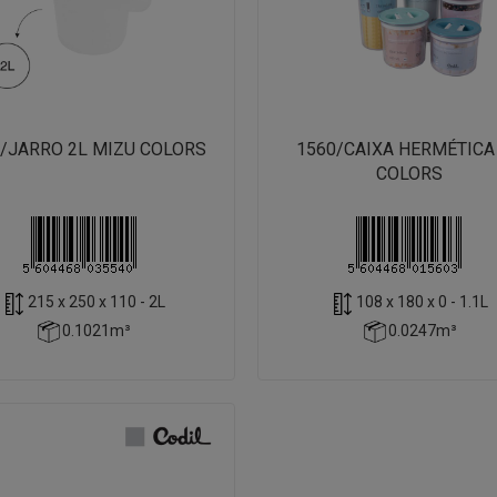
/JARRO 2L MIZU COLORS
1560/CAIXA HERMÉTICA
COLORS
215 x 250 x 110 - 2L
108 x 180 x 0 - 1.1L
0.1021m³
0.0247m³