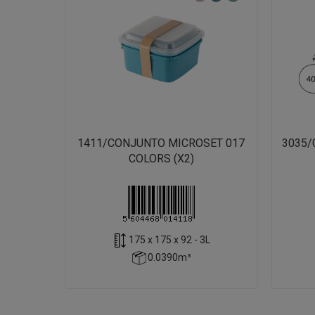
1411/CONJUNTO MICROSET 017
3035/
COLORS (X2)
175 x 175 x 92 - 3L
0.0390m³