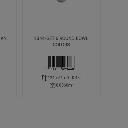
 KN
2344/SET 6 ROUND BOWL
COLORS
124 x 61 x 0 - 0.45L
0.0060m³