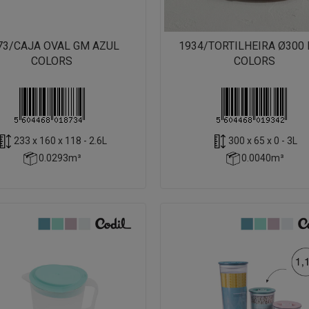
73/CAJA OVAL GM AZUL
1934/TORTILHEIRA Ø300
COLORS
COLORS
233 x 160 x 118 - 2.6L
300 x 65 x 0 - 3L
0.0293m³
0.0040m³