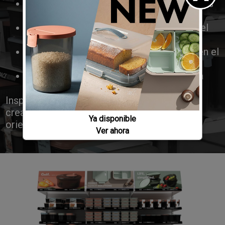
resaltar las principales gamas y categorías
de utensilios de cocina
mejorar la comprensión lectora visual del
consumidor
reforzar la presencia de los productos en el
estante
aumentar el atractivo del punto de venta
Inspírate y adáptala fácilmente a tu tienda,
creando una presentación más eficiente y
Ya disponible
orientada a resultados.
Ver ahora