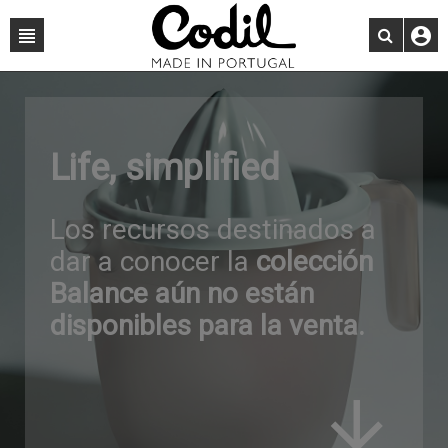
Life, simplified
Los recursos destinados a
dar a conocer la
colección
Balance aún no están
disponibles para la venta.