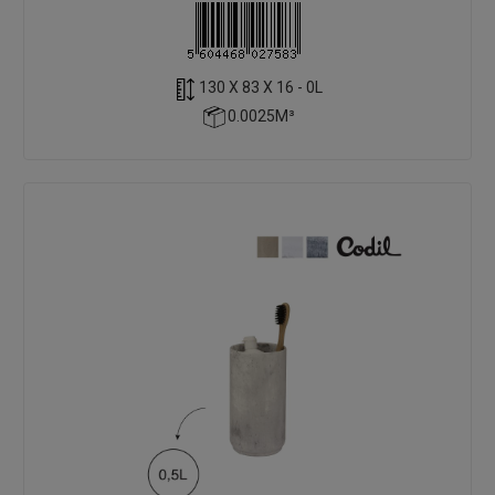
130 X 83 X 16 - 0L
0.0025M³