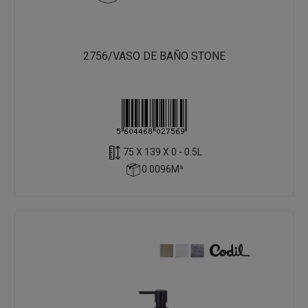
2756/VASO DE BAÑO STONE
75 X 139 X 0 - 0.5L
0.0096M³