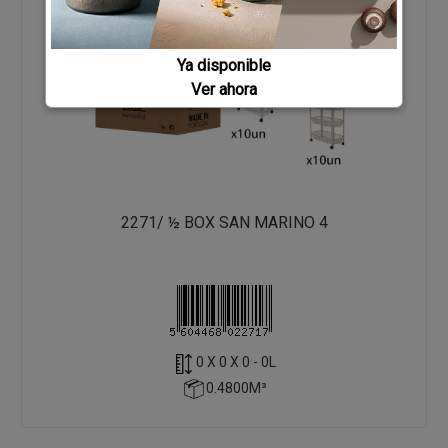
Ya disponible
Ver ahora
2271/ ½ BOX SAN MARINO 4
0 X 0 X 0 - 0L
0.4800M³