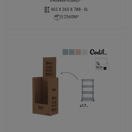
465 X 260 X 788 - 0L
0.2560M³