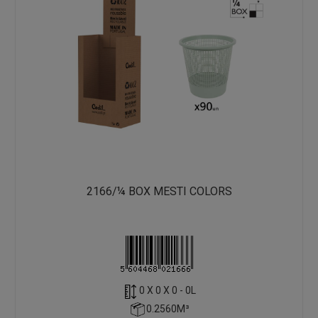
2166/¼ BOX MESTI COLORS
0 X 0 X 0 - 0L
0.2560M³