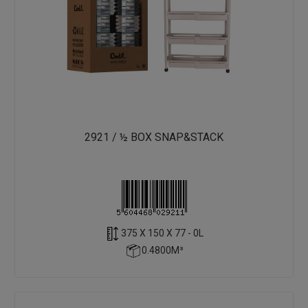
2921 / ½ BOX SNAP&STACK
375 X 150 X 77 - 0L
0.4800M³