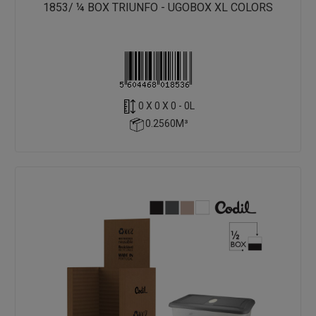
1853/ ¼ BOX TRIUNFO - UGOBOX XL COLORS
0 X 0 X 0 - 0L
0.2560M³