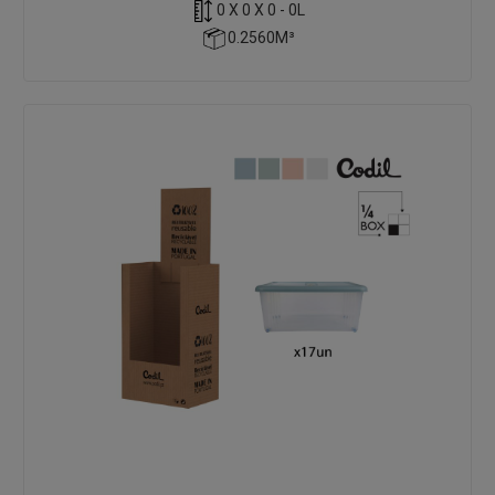
0 X 0 X 0 - 0L
0.2560M³