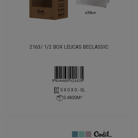
2163/ 1/2 BOX LEUCAS BECLASSIC
0 X 0 X 0 - 0L
0.4800M³