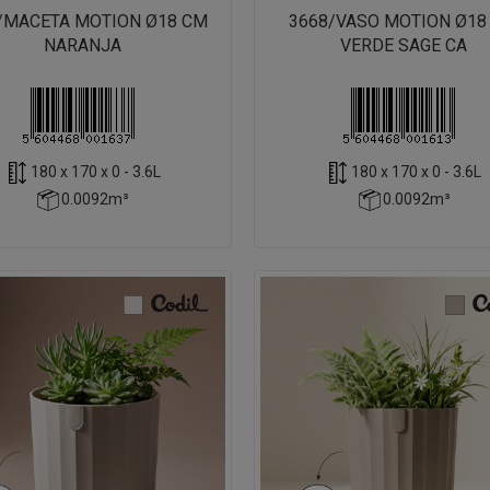
/MACETA MOTION Ø18 CM
3668/VASO MOTION Ø18
NARANJA
VERDE SAGE CA
180 x 170 x 0 - 3.6L
180 x 170 x 0 - 3.6L
0.0092m³
0.0092m³