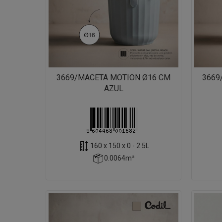
3669/MACETA MOTION Ø16 CM
3669
AZUL
160 x 150 x 0 - 2.5L
0.0064m³