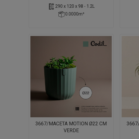
290 x 120 x 98 - 1.2L
0.0000m³
3667/MACETA MOTION Ø22 CM
3667
VERDE