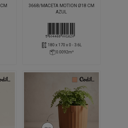
 CM
3668/MACETA MOTION Ø18 CM
AZUL
180 x 170 x 0 - 3.6L
0.0092m³