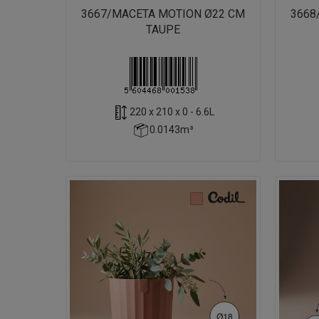
3667/MACETA MOTION Ø22 CM
3668
TAUPE
220 x 210 x 0 - 6.6L
0.0143m³