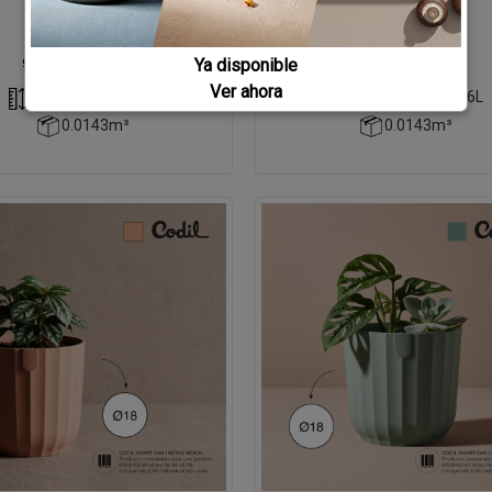
Ya disponible
Ver ahora
220 x 210 x 0 - 6.6L
220 x 210 x 0 - 6.6L
0.0143m³
0.0143m³