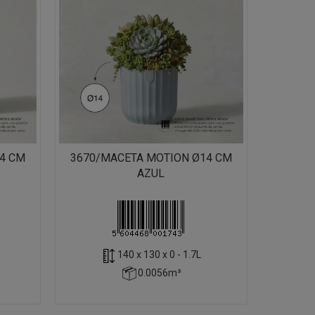
4 CM
3670/MACETA MOTION Ø14 CM
AZUL
140 x 130 x 0 - 1.7L
0.0056m³