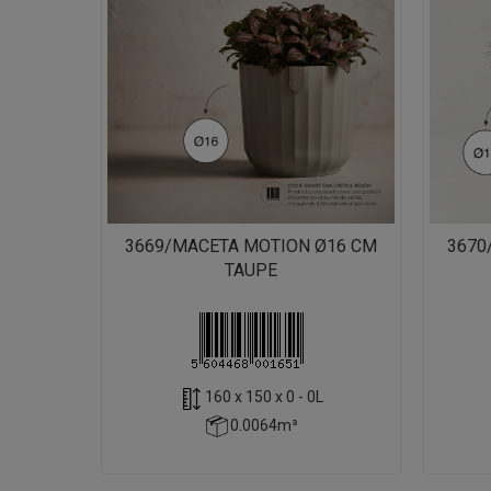
3669/MACETA MOTION Ø16 CM
3670
TAUPE
160 x 150 x 0 - 0L
0.0064m³