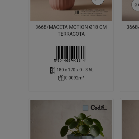
3668/MACETA MOTION Ø18 CM
3668
TERRACOTA
180 x 170 x 0 - 3.6L
0.0092m³