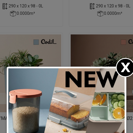
290 x 120 x 98 - 0L
290 x 120 x 98 - 0L
0.0000m³
0.0000m³
/MACETA MOTION Ø22 CM
3667/MACETA MOTION Ø2
AZUL
TERRACOTA