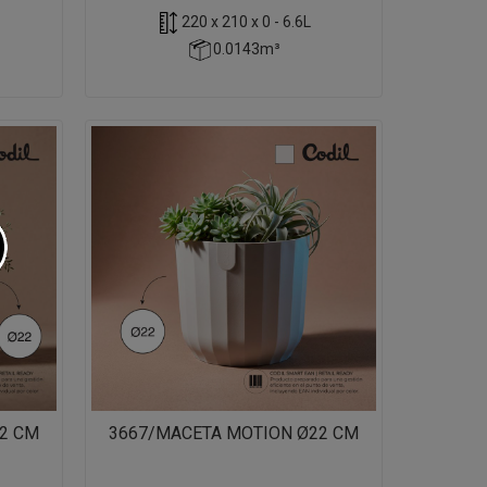
220 x 210 x 0 - 6.6L
0.0143m³
2 CM
3667/MACETA MOTION Ø22 CM