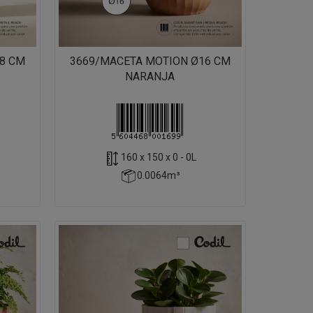
8 CM
3669/MACETA MOTION Ø16 CM
NARANJA
160 x 150 x 0 - 0L
0.0064m³