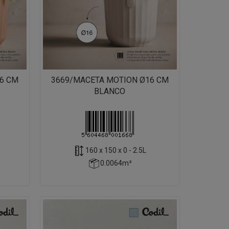
6 CM
3669/MACETA MOTION Ø16 CM
BLANCO
160 x 150 x 0 - 2.5L
0.0064m³