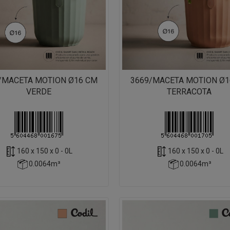
/MACETA MOTION Ø16 CM
3669/MACETA MOTION Ø1
VERDE
TERRACOTA
160 x 150 x 0 - 0L
160 x 150 x 0 - 0L
0.0064m³
0.0064m³