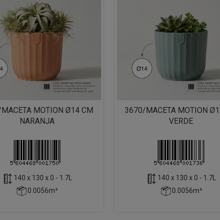
/MACETA MOTION Ø14 CM
3670/MACETA MOTION Ø1
NARANJA
VERDE
140 x 130 x 0 - 1.7L
140 x 130 x 0 - 1.7L
0.0056m³
0.0056m³