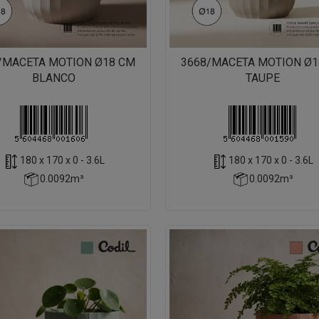
/MACETA MOTION Ø18 CM
3668/MACETA MOTION Ø1
BLANCO
TAUPE
180 x 170 x 0 - 3.6L
180 x 170 x 0 - 3.6L
0.0092m³
0.0092m³