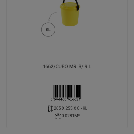
1662/CUBO MR. B/ 9 L
265 X 255 X 0 - 9L
0.0281M³