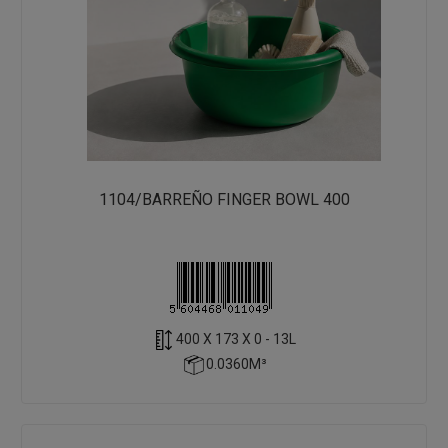
1104/BARREÑO FINGER BOWL 400
400 X 173 X 0 - 13L
0.0360M³