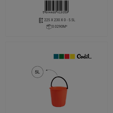
225 X 230 X 0 - 5.5L
0.0290M³