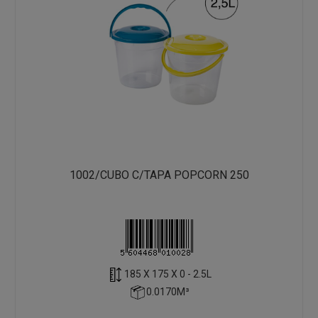
1002/CUBO C/TAPA POPCORN 250
185 X 175 X 0 - 2.5L
0.0170M³