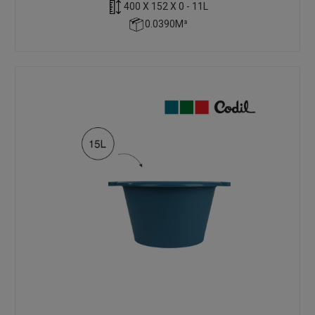
400 X 152 X 0 - 11L
0.0390M³