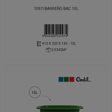
1097/BARREÑO BAC 10L
410 X 320 X 145 - 10L
0.0340M³