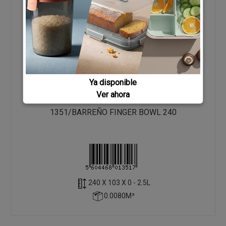
Ya disponible
Ver ahora
1351/BARREÑO FINGER BOWL 240
240 X 103 X 0 - 2.5L
0.0080M³