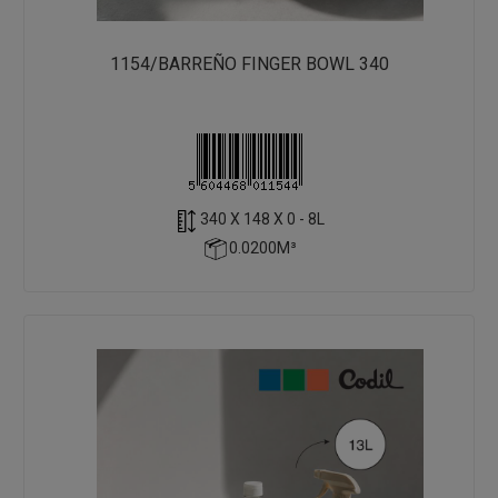
1154/BARREÑO FINGER BOWL 340
340 X 148 X 0 - 8L
0.0200M³