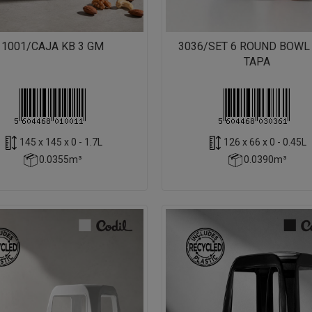
1001/CAJA KB 3 GM
3036/SET 6 ROUND BOWL
TAPA
145 x 145 x 0 - 1.7L
126 x 66 x 0 - 0.45L
0.0355m³
0.0390m³