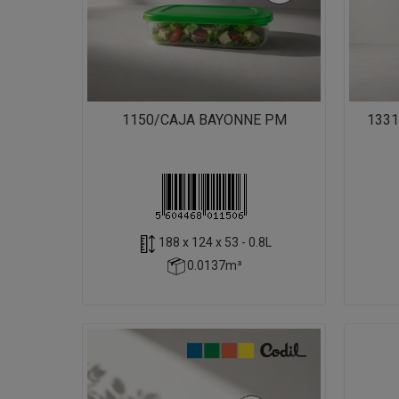
1150/CAJA BAYONNE PM
1331
188 x 124 x 53 - 0.8L
0.0137m³