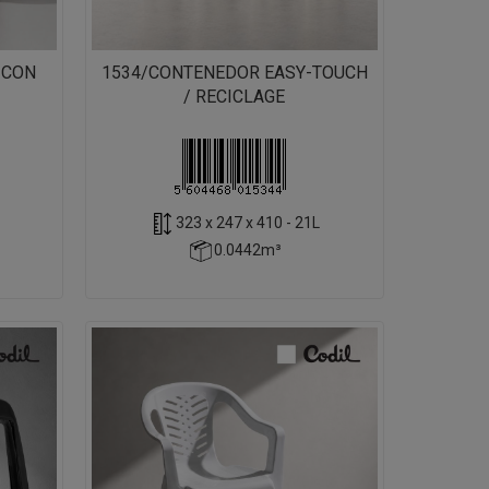
 CON
1534/CONTENEDOR EASY-TOUCH
/ RECICLAGE
323 x 247 x 410 - 21L
0.0442m³