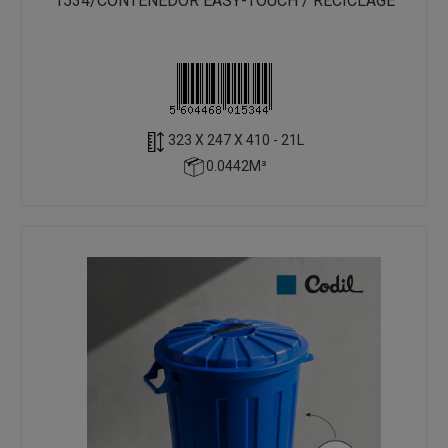
1534/CONTENEDOR EASY-TOUCH / RECICLAGE
323 X 247 X 410 - 21L
0.0442M³