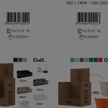
RED + TAPA - 1403 (56U
0 x 0 x 0 - 0L
0 x 0 x 0 - 0L
0.2500m³
0.2560m³