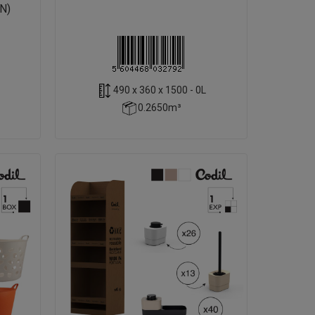
N)
490 x 360 x 1500 - 0L
0.2650m³