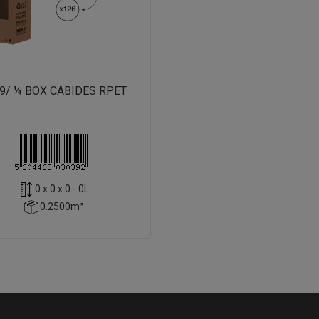
9/ ¼ BOX CABIDES RPET
0 x 0 x 0 - 0L
0.2500m³