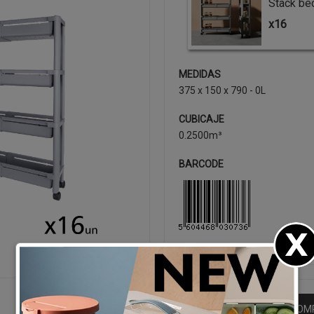
Stack be
x16
MEDIDAS
375 x 150 x 790 - 0L
CUBICAJE
0.2500m³
BARCODE
SEGUIR CO