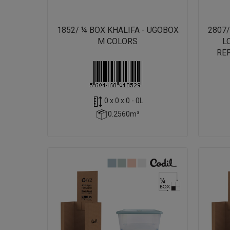
1852/ ¼ BOX KHALIFA - UGOBOX
2807
M COLORS
L
REF
0 x 0 x 0 - 0L
0.2560m³