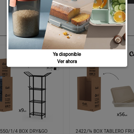
Ya disponible
Ver ahora
550/1/4 BOX DRY&GO
2422/¼ BOX TABLERO FRU