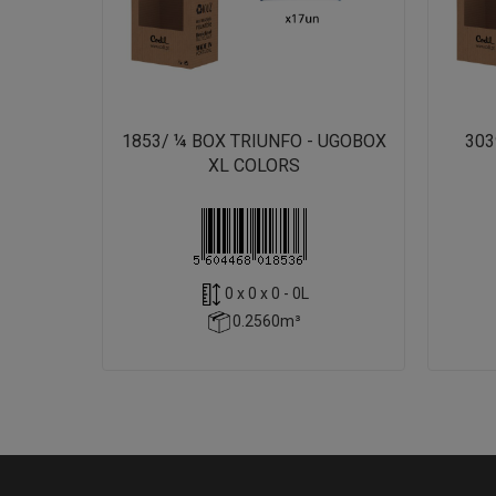
1853/ ¼ BOX TRIUNFO - UGOBOX
303
XL COLORS
0 x 0 x 0 - 0L
0.2560m³