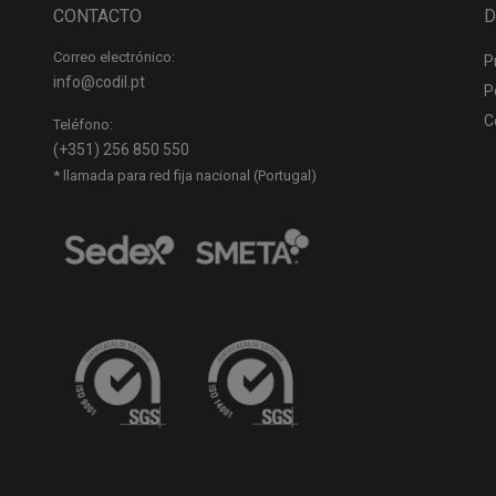
CONTACTO
D
Correo electrónico:
P
info@codil.pt
P
C
Teléfono:
(+351) 256 850 550
* llamada para red fija nacional (Portugal)