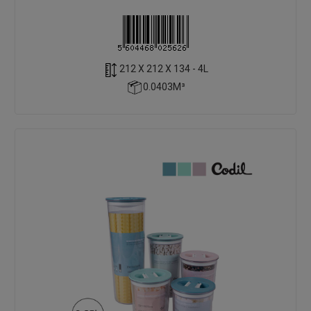
212 X 212 X 134 - 4L
0.0403M³