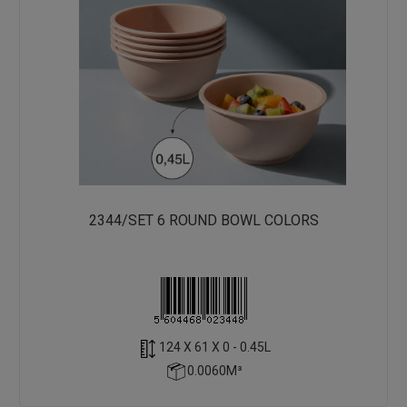
2344/SET 6 ROUND BOWL COLORS
124 X 61 X 0 - 0.45L
0.0060M³