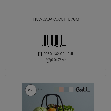
1187/CAJA COCOTTE /GM
206 X 132 X 0 - 2.4L
0.0476M³