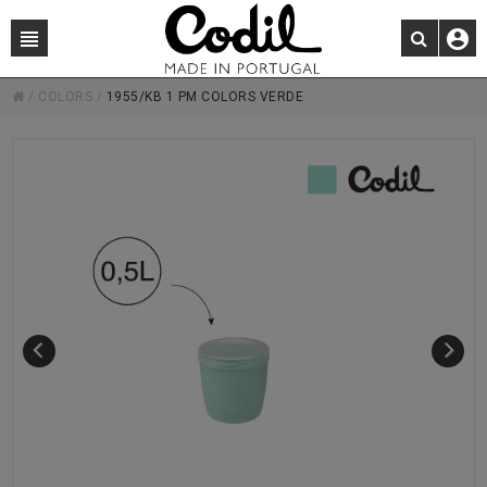
/
COLORS
/
1955/KB 1 PM COLORS VERDE