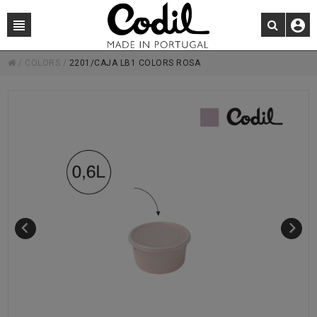
/
COLORS
/
2201/CAJA LB1 COLORS ROSA