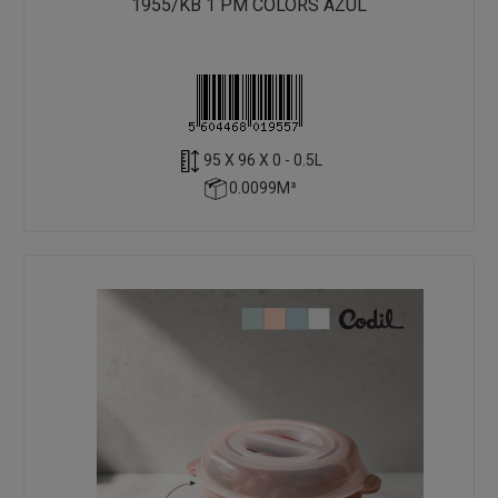
1955/KB 1 PM COLORS AZUL
95 X 96 X 0 - 0.5L
0.0099M³