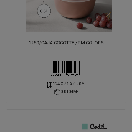
1250/CAJA COCOTTE /PM COLORS
124 X 81 X 0 - 0.5L
0.0104M³