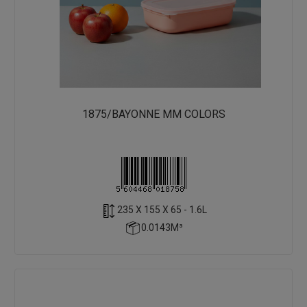
1875/BAYONNE MM COLORS
235 X 155 X 65 - 1.6L
0.0143M³