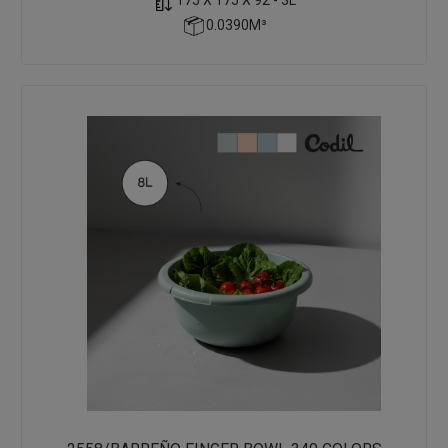
0.0390M³