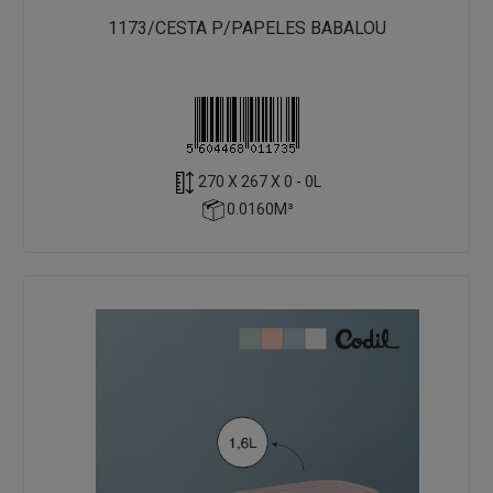
1173/CESTA P/PAPELES BABALOU
270 X 267 X 0 - 0L
0.0160M³