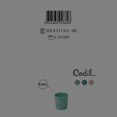
555 X 311 X 0 - 30L
0.1410M³