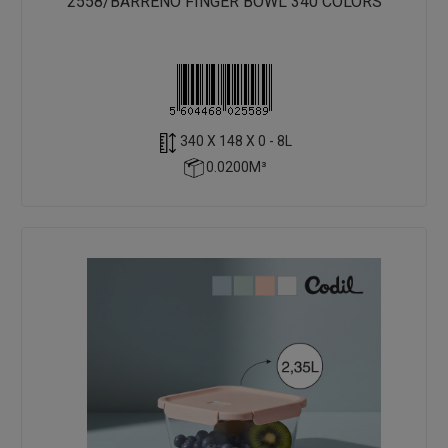
2558/BARREÑO FINGER BOWL 340 COLORS
340 X 148 X 0 - 8L
0.0200M³