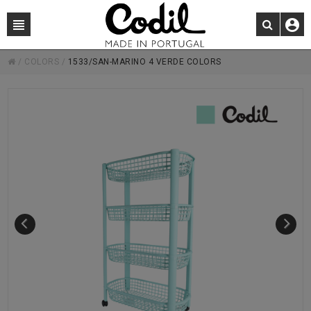
/
COLORS
/
1533/SAN-MARINO 4 VERDE COLORS