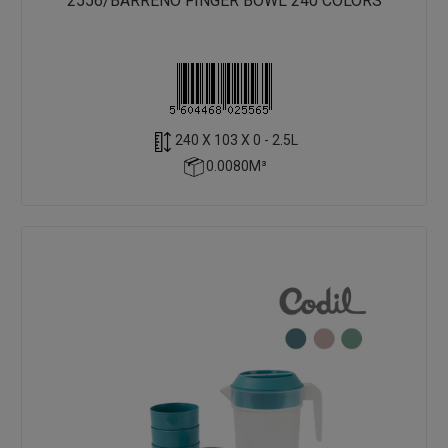
2556/BARREÑO FINGER BOWL 240 COLORS
240 X 103 X 0 - 2.5L
0.0080M³