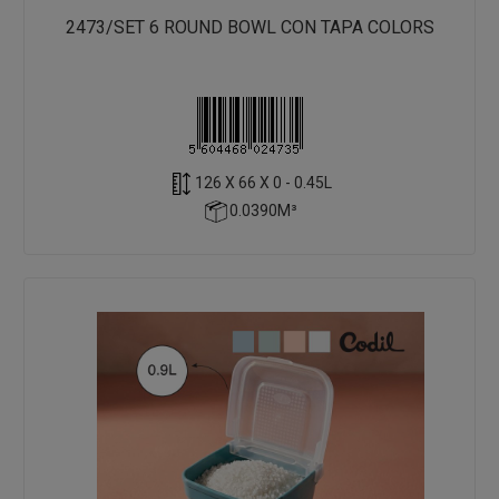
2473/SET 6 ROUND BOWL CON TAPA COLORS
126 X 66 X 0 - 0.45L
0.0390M³