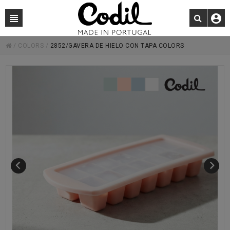
/
COLORS
/
2852/GAVERA DE HIELO CON TAPA COLORS