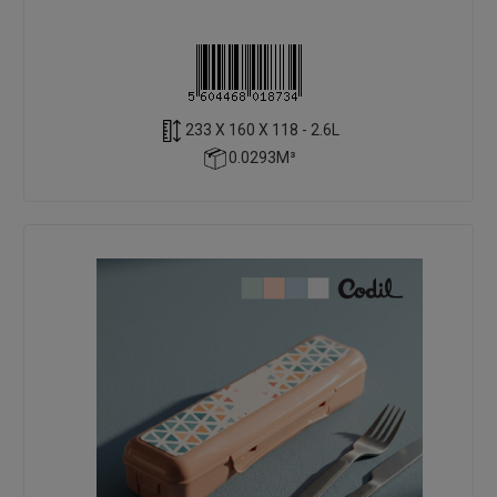
233 X 160 X 118 - 2.6L
0.0293M³