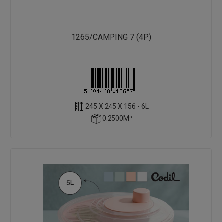
1265/CAMPING 7 (4P)
245 X 245 X 156 - 6L
0.2500M³