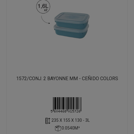
1572/CONJ. 2 BAYONNE MM - CEÑIDO COLORS
235 X 155 X 130 - 3L
0.0540M³