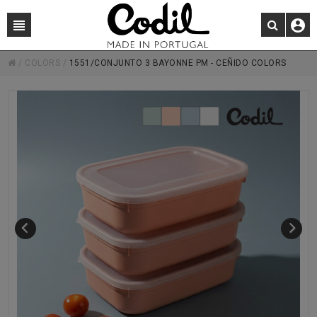
/
COLORS
/
1551/CONJUNTO 3 BAYONNE PM - CEÑIDO COLORS