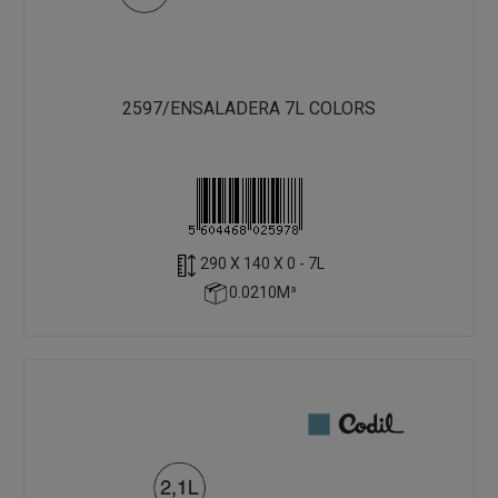
2597/ENSALADERA 7L COLORS
290 X 140 X 0 - 7L
0.0210M³