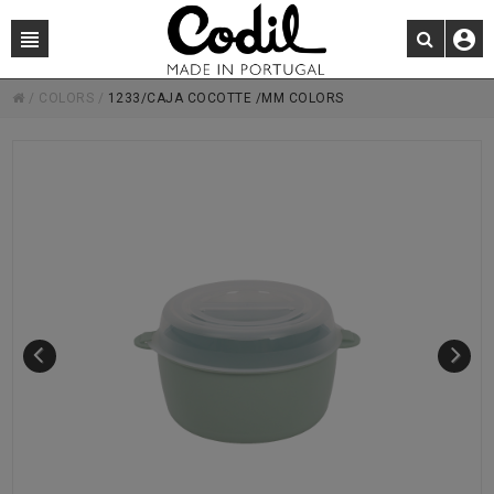
/
COLORS
/
1233/CAJA COCOTTE /MM COLORS