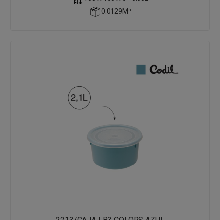
0.0129M³
2213/CAJA LB3 COLORS AZUL