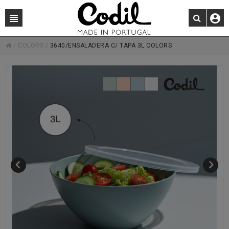
/
COLORS
/
3640/ENSALADERA C/ TAPA 3L COLORS