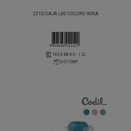
2212/CAJA LB2 COLORS ROSA
163 X 88 X 0 - 1.2L
0.0112M³