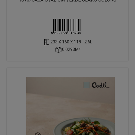
233 X 160 X 118 - 2.6L
0.0293M³