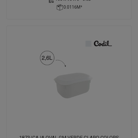
0.0116M³
1873/CAJA OVAL GM VERDE CLARO COLORS