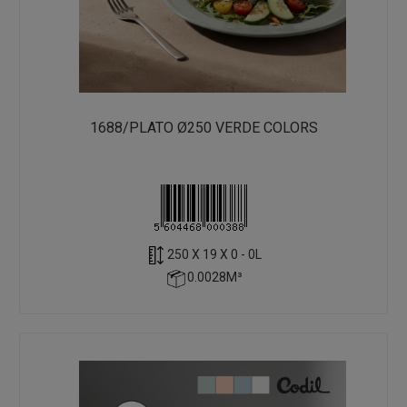
1688/PLATO Ø250 VERDE COLORS
250 X 19 X 0 - 0L
0.0028M³