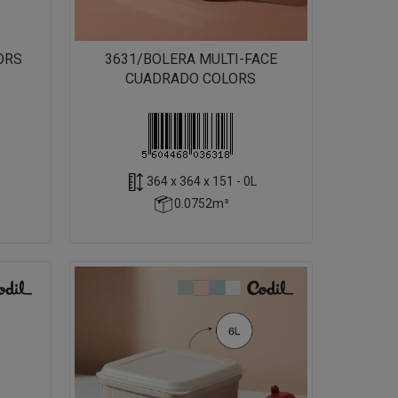
ORS
3631/BOLERA MULTI-FACE
CUADRADO COLORS
364 x 364 x 151 - 0L
0.0752m³