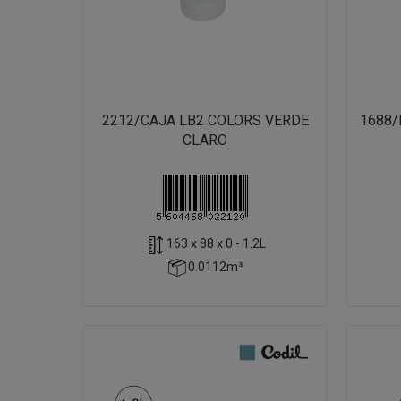
2212/CAJA LB2 COLORS VERDE
1688/
CLARO
163 x 88 x 0 - 1.2L
0.0112m³