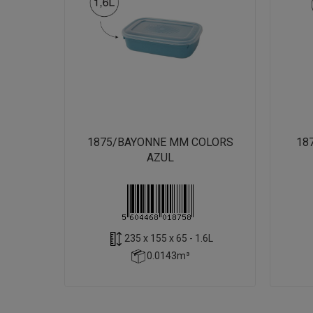
1875/BAYONNE MM COLORS
18
AZUL
235 x 155 x 65 - 1.6L
0.0143m³