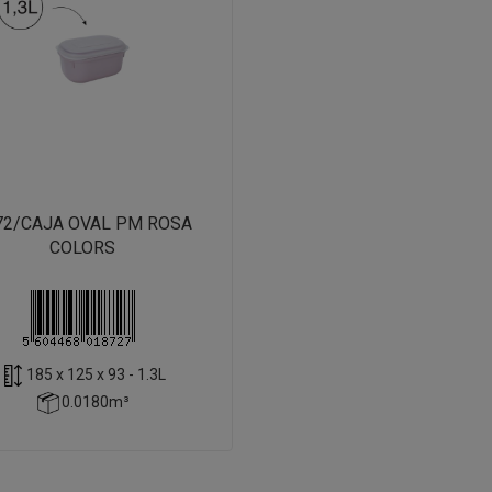
72/CAJA OVAL PM ROSA
COLORS
185 x 125 x 93 - 1.3L
0.0180m³