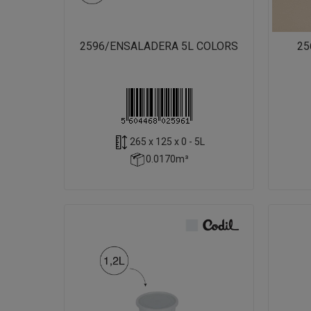
2596/ENSALADERA 5L COLORS
25
265 x 125 x 0 - 5L
0.0170m³