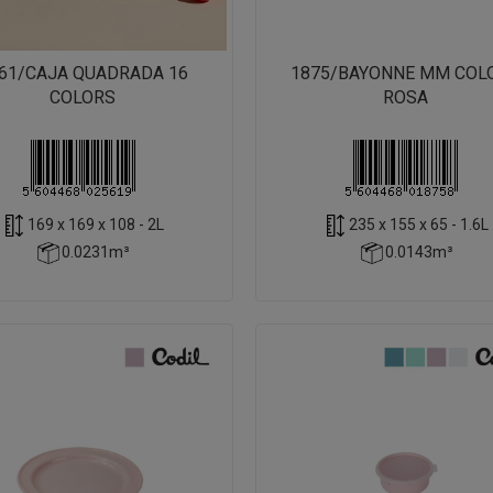
61/CAJA QUADRADA 16
1875/BAYONNE MM COL
COLORS
ROSA
169 x 169 x 108 - 2L
235 x 155 x 65 - 1.6L
0.0231m³
0.0143m³