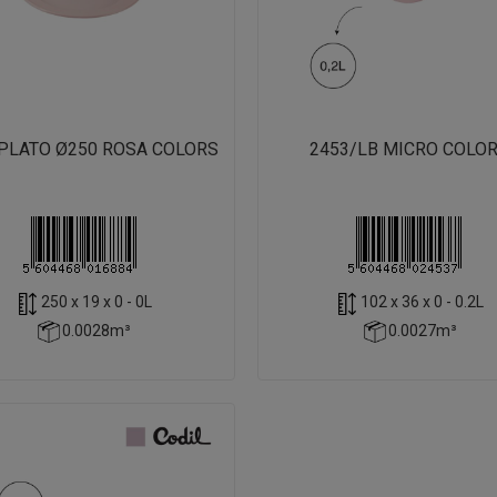
PLATO Ø250 ROSA COLORS
2453/LB MICRO COLO
250 x 19 x 0 - 0L
102 x 36 x 0 - 0.2L
0.0028m³
0.0027m³