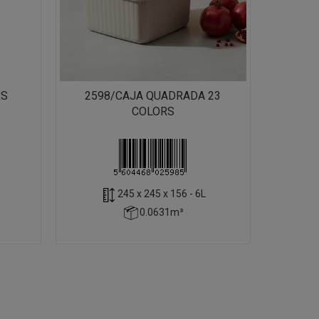
RS
2598/CAJA QUADRADA 23
COLORS
245 x 245 x 156 - 6L
0.0631m³