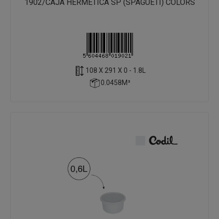
1902/CAJA HERMÉTICA SP (SPAGUETI) COLORS
108 X 291 X 0 - 1.8L
0.0458M³