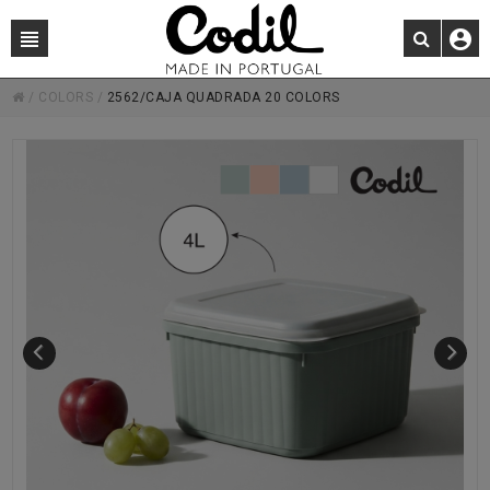
/
COLORS
/
2562/CAJA QUADRADA 20 COLORS