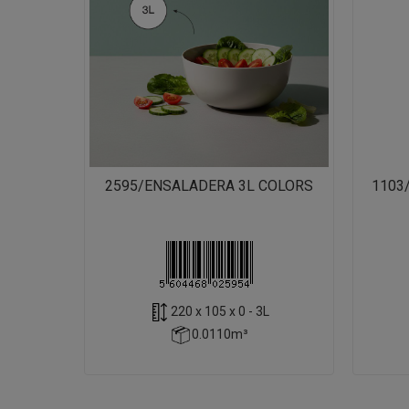
2595/ENSALADERA 3L COLORS
1103
220 x 105 x 0 - 3L
0.0110m³