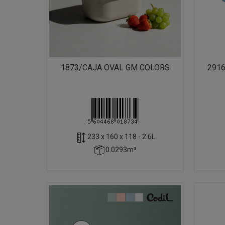
1873/CAJA OVAL GM COLORS
291
233 x 160 x 118 - 2.6L
0.0293m³