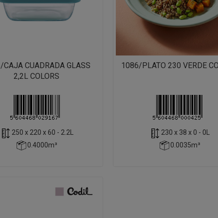
6/CAJA CUADRADA GLASS
1086/PLATO 230 VERDE C
2,2L COLORS
250 x 220 x 60 - 2.2L
230 x 38 x 0 - 0L
0.4000m³
0.0035m³