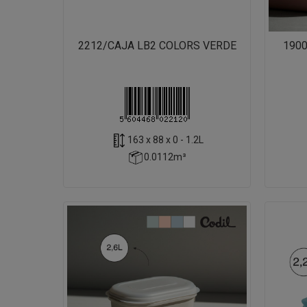
2212/CAJA LB2 COLORS VERDE
190
163 x 88 x 0 - 1.2L
0.0112m³