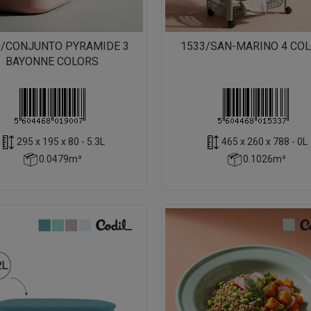
0/CONJUNTO PYRAMIDE 3
1533/SAN-MARINO 4 CO
BAYONNE COLORS
295 x 195 x 80 - 5.3L
465 x 260 x 788 - 0L
0.0479m³
0.1026m³