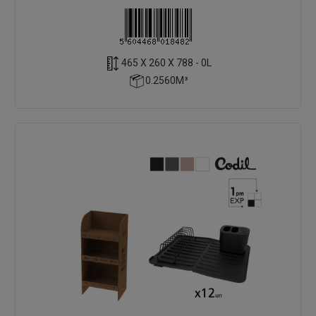
465 X 260 X 788 - 0L
0.2560M³