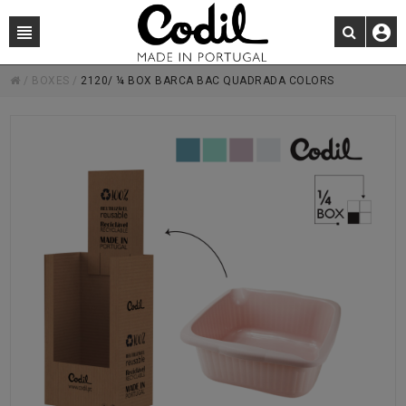
/
BOXES
/
2120/ ¼ BOX BARCA BAC QUADRADA COLORS