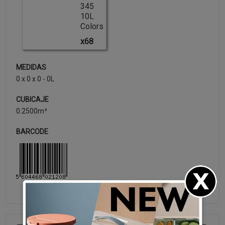
345
10L
Colors
x68
MEDIDAS
0 x 0 x 0 - 0L
CUBICAJE
0.2500m³
BARCODE