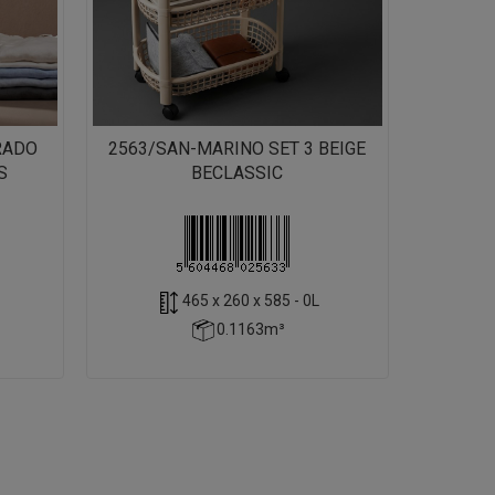
RADO
2563/SAN-MARINO SET 3 BEIGE
S
BECLASSIC
465 x 260 x 585 - 0L
0.1163m³