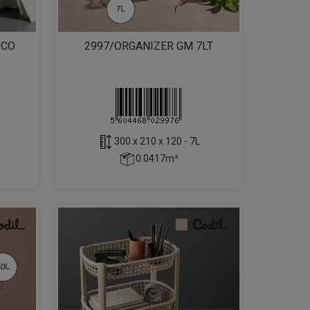
NCO
2997/ORGANIZER GM 7LT
300 x 210 x 120 - 7L
0.0417m³