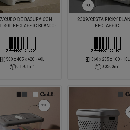
7/CUBO DE BASURA CON
2309/CESTA RICKY BLA
L 40L BECLASSIC BLANCO
BECLASSIC
500 x 405 x 420 - 40L
360 x 255 x 160 - 10L
0.1701m³
0.0300m³