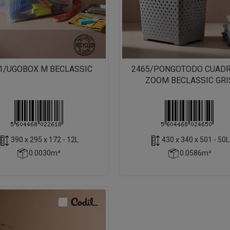
1/UGOBOX M BECLASSIC
2465/PONGOTODO CUAD
ZOOM BECLASSIC GRI
390 x 295 x 172 - 12L
430 x 340 x 501 - 50L
0.0030m³
0.0586m³