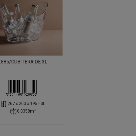
2885/CUBITERA DE 3L
267 x 200 x 195 - 3L
0.0358m³