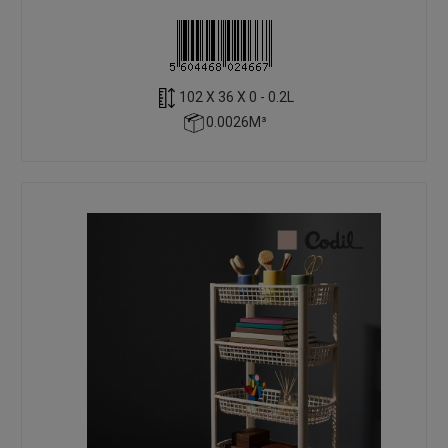
102 X 36 X 0 - 0.2L
0.0026M³