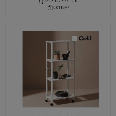
239 X 147 X 85 - 2.1L
0.0116M³