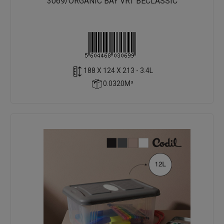
3069/ORGANIC BAY VRT BECLASSIC
188 X 124 X 213 - 3.4L
0.0320M³