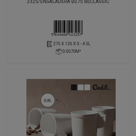
2325/ENSALADERA Ø275 BECLASSIC
275 X 135 X 0 - 4.5L
0.0070M³