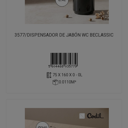
3577/DISPENSADOR DE JABÓN WC BECLASSIC
75 X 160 X 0 - 0L
0.0110M³