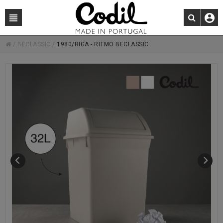
/
BECLASSIC
/
1980/RIGA - RITMO BECLASSIC