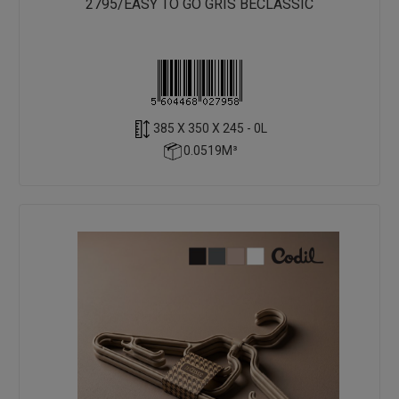
2795/EASY TO GO GRIS BECLASSIC
385 X 350 X 245 - 0L
0.0519M³