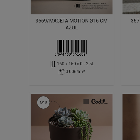
3669/MACETA MOTION Ø16 CM
367
AZUL
160 x 150 x 0 - 2.5L
0.0064m³