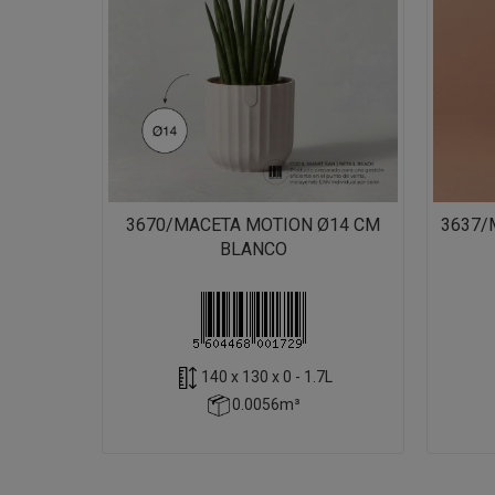
3670/MACETA MOTION Ø14 CM
3637/
BLANCO
140 x 130 x 0 - 1.7L
0.0056m³