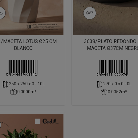
2/MACETA LOTUS Ø25 CM
3638/PLATO REDONDO 
BLANCO
MACETA Ø37CM NEGR
250 x 250 x 0 - 10L
270 x 0 x 0 - 0L
0.0000m³
0.0052m³