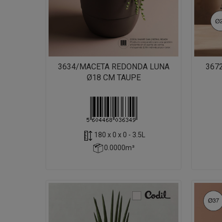
3634/MACETA REDONDA LUNA
367
Ø18 CM TAUPE
180 x 0 x 0 - 3.5L
0.0000m³