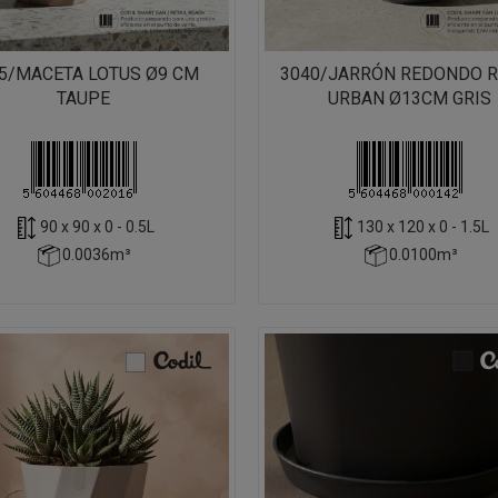
5/MACETA LOTUS Ø9 CM
3040/JARRÓN REDONDO 
TAUPE
URBAN Ø13CM GRIS
90 x 90 x 0 - 0.5L
130 x 120 x 0 - 1.5L
0.0036m³
0.0100m³