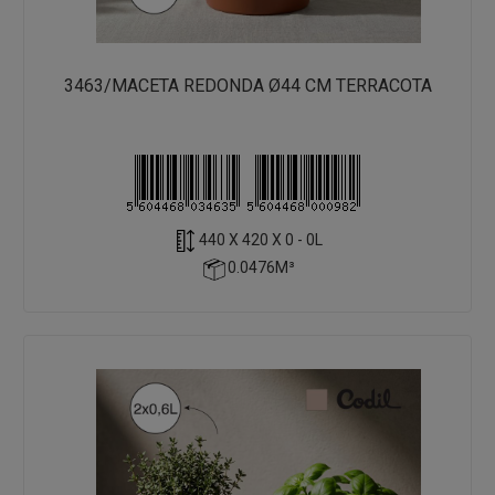
3463/MACETA REDONDA Ø44 CM TERRACOTA
440 X 420 X 0 - 0L
0.0476M³