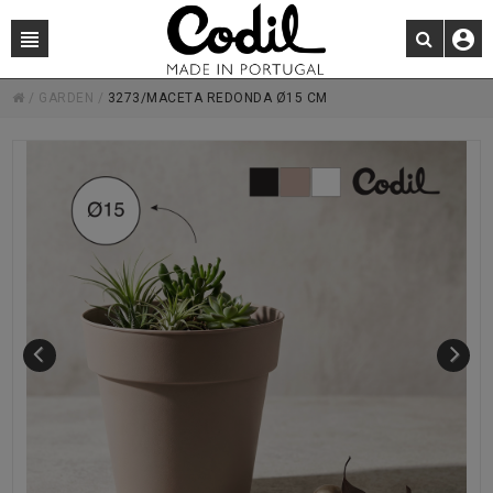
/
GARDEN
/
3273/MACETA REDONDA Ø15 CM