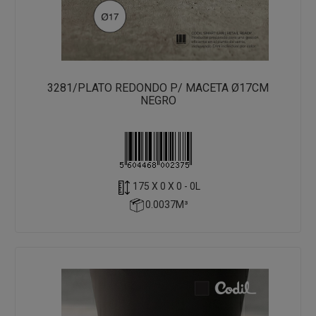
3281/PLATO REDONDO P/ MACETA Ø17CM
NEGRO
175 X 0 X 0 - 0L
0.0037M³