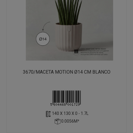
3670/MACETA MOTION Ø14 CM BLANCO
140 X 130 X 0 - 1.7L
0.0056M³