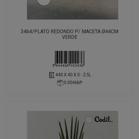
3464/PLATO REDONDO P/ MACETA Ø44CM
VERDE
440 X 40 X 0 - 2.5L
0.0046M³