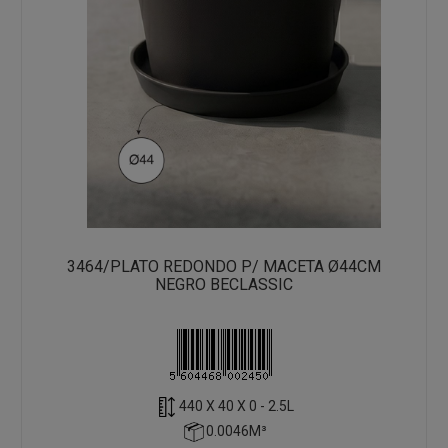
3464/PLATO REDONDO P/ MACETA Ø44CM
NEGRO BECLASSIC
440 X 40 X 0 - 2.5L
0.0046M³