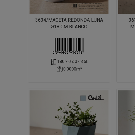
3634/MACETA REDONDA LUNA
36
Ø18 CM BLANCO
M
180 x 0 x 0 - 3.5L
0.0000m³