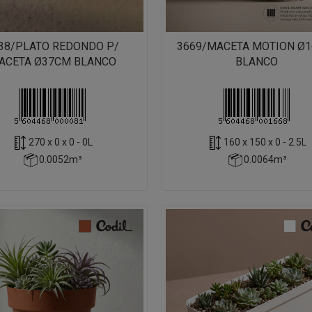
38/PLATO REDONDO P/
3669/MACETA MOTION Ø1
ACETA Ø37CM BLANCO
BLANCO
270 x 0 x 0 - 0L
160 x 150 x 0 - 2.5L
0.0052m³
0.0064m³