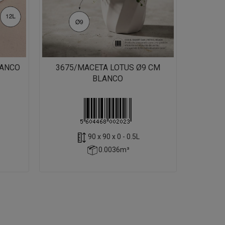
LANCO
3675/MACETA LOTUS Ø9 CM
BLANCO
90 x 90 x 0 - 0.5L
0.0036m³