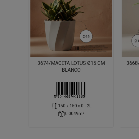
3674/MACETA LOTUS Ø15 CM
3668
BLANCO
150 x 150 x 0 - 2L
0.0049m³