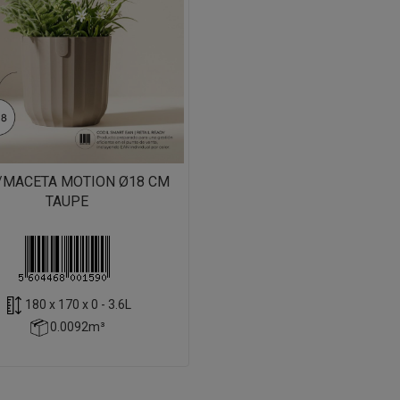
/MACETA MOTION Ø18 CM
TAUPE
180 x 170 x 0 - 3.6L
0.0092m³