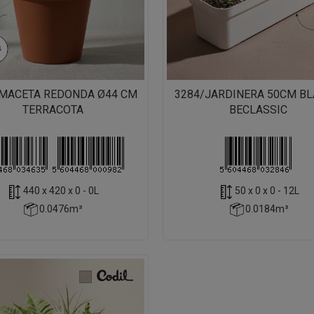
/MACETA REDONDA Ø44 CM
3284/JARDINERA 50CM B
TERRACOTA
BECLASSIC
440 x 420 x 0 - 0L
50 x 0 x 0 - 12L
0.0476m³
0.0184m³