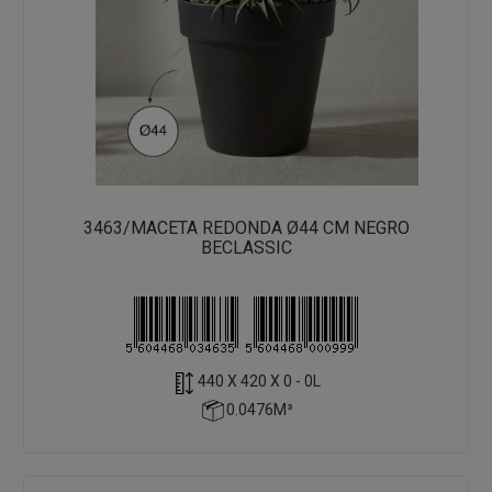
3463/MACETA REDONDA Ø44 CM NEGRO
BECLASSIC
440 X 420 X 0 - 0L
0.0476M³