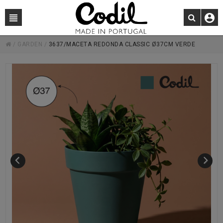
/
GARDEN
/
3637/MACETA REDONDA CLASSIC Ø37CM VERDE