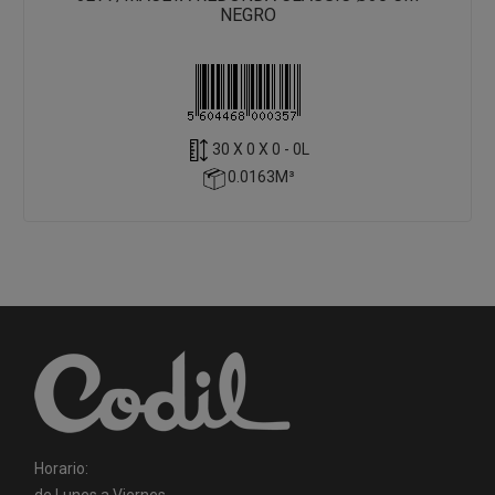
NEGRO
30 X 0 X 0 - 0L
0.0163M³
Horario:
de Lunes a Viernes