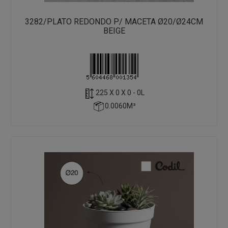
3282/PLATO REDONDO P/ MACETA Ø20/Ø24CM
BEIGE
225 X 0 X 0 - 0L
0.0060M³