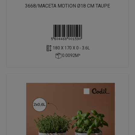
3668/MACETA MOTION Ø18 CM TAUPE
180 X 170 X 0 - 3.6L
0.0092M³