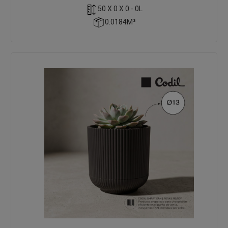
50 X 0 X 0 - 0L
0.0184M³