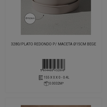
3280/PLATO REDONDO P/ MACETA Ø15CM BEGE
155 X 0 X 0 - 0.4L
0.0032M³