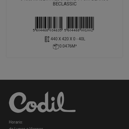
BECLASSIC
440 X 420 X 0 - 40L
0.0476M³
Horario:
de Lunes a Viernes