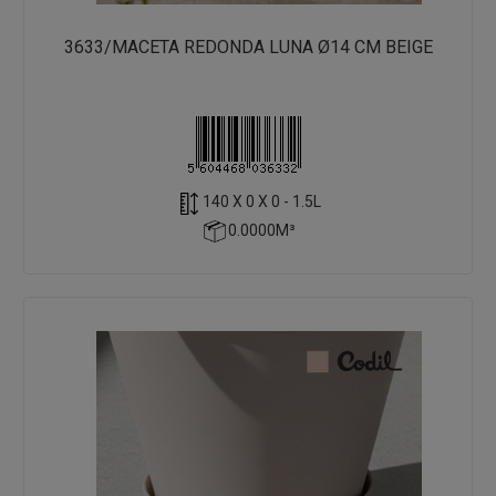
3633/MACETA REDONDA LUNA Ø14 CM BEIGE
140 X 0 X 0 - 1.5L
0.0000M³