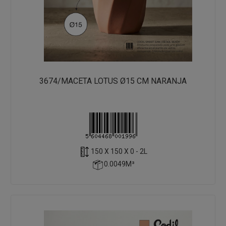
3674/MACETA LOTUS Ø15 CM NARANJA
150 X 150 X 0 - 2L
0.0049M³