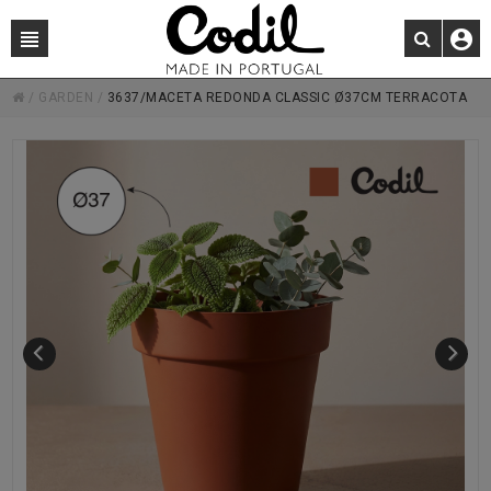
/
GARDEN
/
3637/MACETA REDONDA CLASSIC Ø37CM TERRACOTA