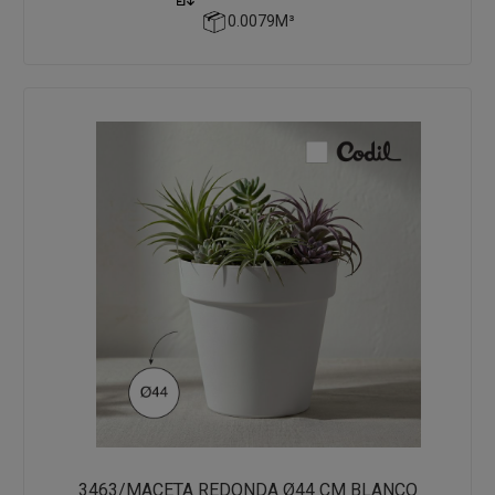
0.0079M³
3463/MACETA REDONDA Ø44 CM BLANCO