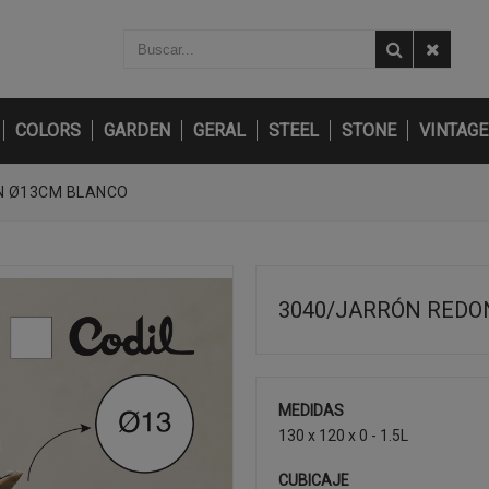
COLORS
GARDEN
GERAL
STEEL
STONE
VINTAGE
N Ø13CM BLANCO
3040/JARRÓN REDO
MEDIDAS
130 x 120 x 0 - 1.5L
CUBICAJE