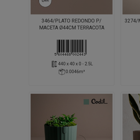
3464/PLATO REDONDO P/
3274/
MACETA Ø44CM TERRACOTA
440 x 40 x 0 - 2.5L
0.0046m³