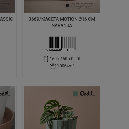
ASSIC
3669/MACETA MOTION Ø16 CM
NARANJA
160 x 150 x 0 - 0L
0.0064m³