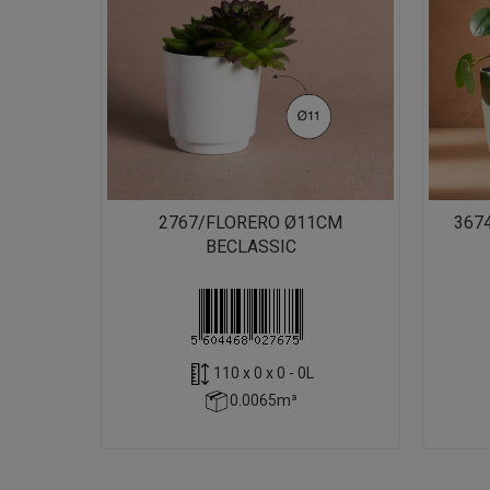
2767/FLORERO Ø11CM
367
BECLASSIC
110 x 0 x 0 - 0L
0.0065m³