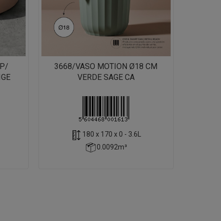
P/
3668/VASO MOTION Ø18 CM
IGE
VERDE SAGE CA
180 x 170 x 0 - 3.6L
0.0092m³