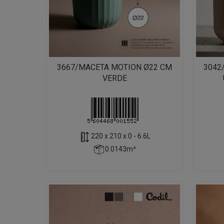
3667/MACETA MOTION Ø22 CM
3042
VERDE
220 x 210 x 0 - 6.6L
0.0143m³