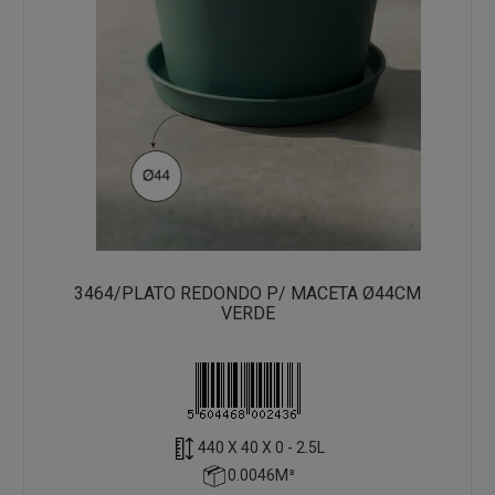
3464/PLATO REDONDO P/ MACETA Ø44CM
VERDE
440 X 40 X 0 - 2.5L
0.0046M³