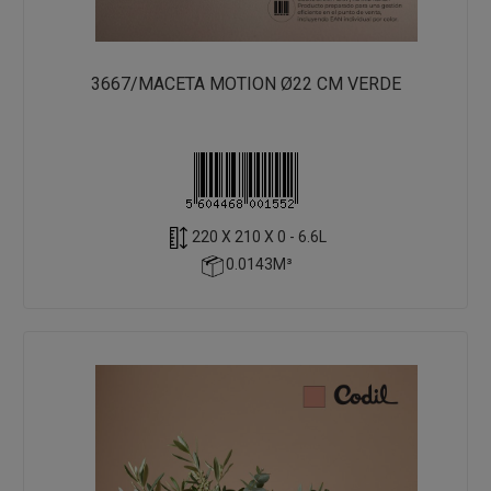
3667/MACETA MOTION Ø22 CM VERDE
220 X 210 X 0 - 6.6L
0.0143M³