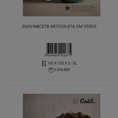
3669/MACETA MOTION Ø16 CM VERDE
160 X 150 X 0 - 0L
0.0064M³