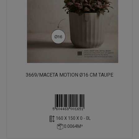
3669/MACETA MOTION Ø16 CM TAUPE
160 X 150 X 0 - 0L
0.0064M³