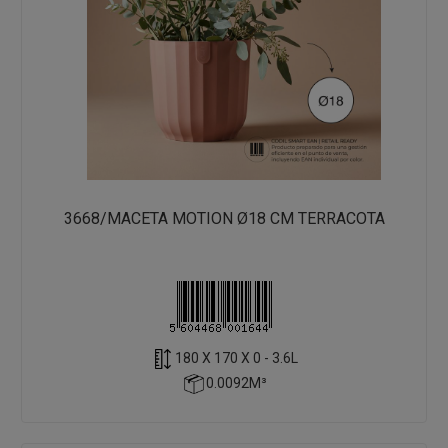
3668/MACETA MOTION Ø18 CM TERRACOTA
180 X 170 X 0 - 3.6L
0.0092M³