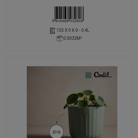
155 X 0 X 0 - 0.4L
0.0032M³