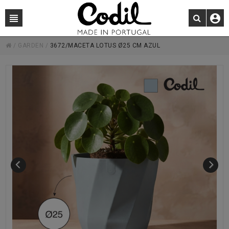
/
GARDEN
/
3672/MACETA LOTUS Ø25 CM AZUL