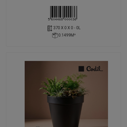
370 X 0 X 0 - 0L
0.1499M³