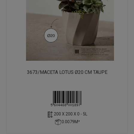
3673/MACETA LOTUS Ø20 CM TAUPE
200 X 200 X 0 - 5L
0.0079M³