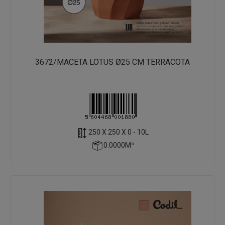
3672/MACETA LOTUS Ø25 CM TERRACOTA
250 X 250 X 0 - 10L
0.0000M³