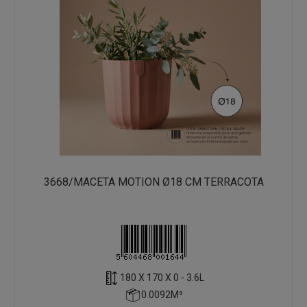
3668/MACETA MOTION Ø18 CM TERRACOTA
180 X 170 X 0 - 3.6L
0.0092M³