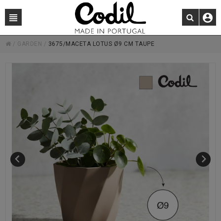
/
GARDEN
/
3675/MACETA LOTUS Ø9 CM TAUPE