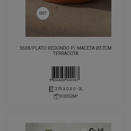
3638/PLATO REDONDO P/ MACETA Ø37CM
TERRACOTA
270 X 0 X 0 - 0L
0.0052M³