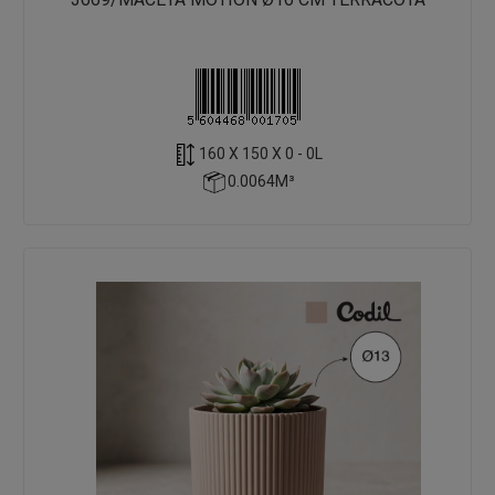
160 X 150 X 0 - 0L
0.0064M³