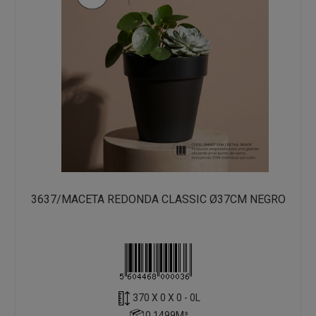
3637/MACETA REDONDA CLASSIC Ø37CM NEGRO
370 X 0 X 0 - 0L
0.1499M³