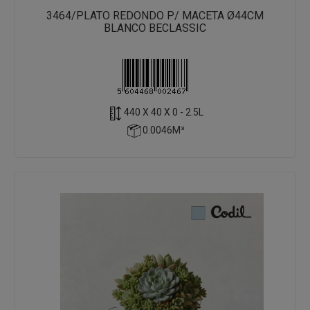
3464/PLATO REDONDO P/ MACETA Ø44CM
BLANCO BECLASSIC
440 X 40 X 0 - 2.5L
0.0046M³