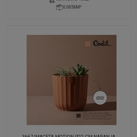
0.0036M³
3667/MACETA MOTION Ø22 CM NARANJA