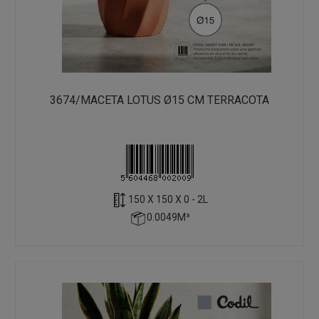
3674/MACETA LOTUS Ø15 CM TERRACOTA
150 X 150 X 0 - 2L
0.0049M³