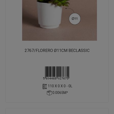
2767/FLORERO Ø11CM BECLASSIC
110 X 0 X 0 - 0L
0.0065M³