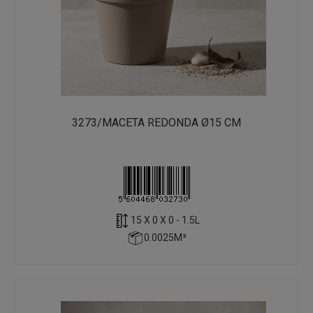
3273/MACETA REDONDA Ø15 CM
15 X 0 X 0 - 1.5L
0.0025M³