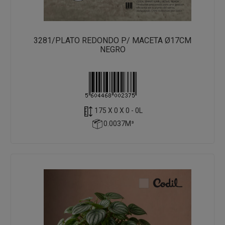
3281/PLATO REDONDO P/ MACETA Ø17CM
NEGRO
175 X 0 X 0 - 0L
0.0037M³