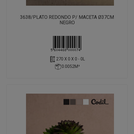
3638/PLATO REDONDO P/ MACETA Ø37CM
NEGRO
270 X 0 X 0 - 0L
0.0052M³