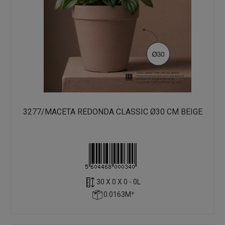
3277/MACETA REDONDA CLASSIC Ø30 CM BEIGE
30 X 0 X 0 - 0L
0.0163M³