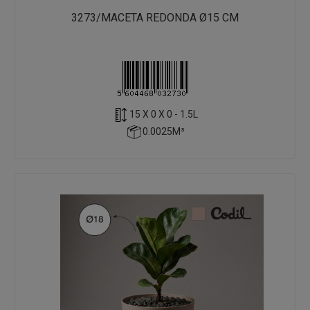
3273/MACETA REDONDA Ø15 CM
15 X 0 X 0 - 1.5L
0.0025M³