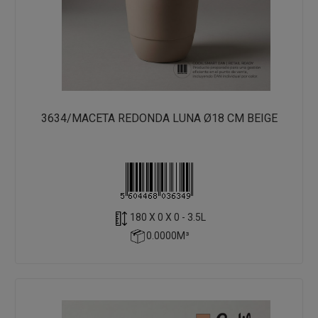
3634/MACETA REDONDA LUNA Ø18 CM BEIGE
180 X 0 X 0 - 3.5L
0.0000M³