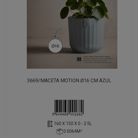
3669/MACETA MOTION Ø16 CM AZUL
160 X 150 X 0 - 2.5L
0.0064M³