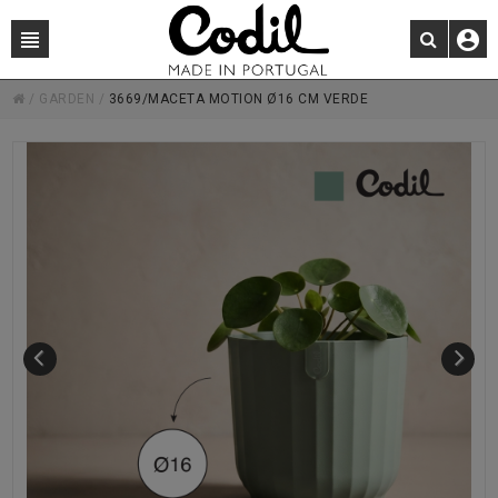
/
GARDEN
/
3669/MACETA MOTION Ø16 CM VERDE