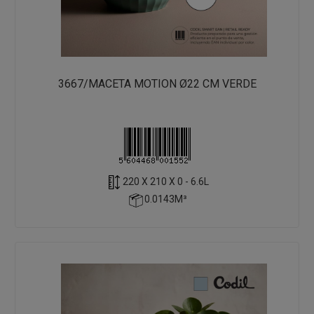
3667/MACETA MOTION Ø22 CM VERDE
220 X 210 X 0 - 6.6L
0.0143M³