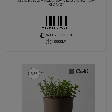
3276/MACETA REDONDA CLASSIC Ø24 CM
BLANCO
240 X 235 X 0 - 7L
0.0000M³