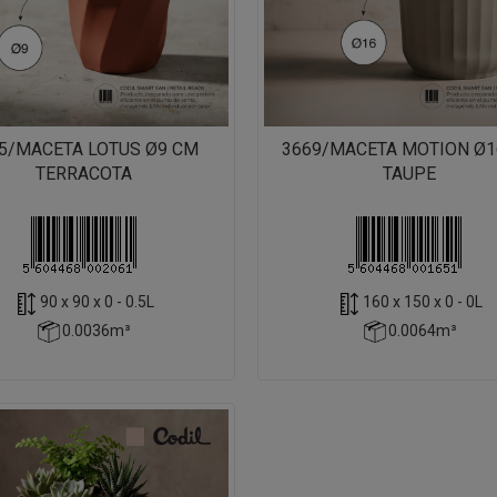
5/MACETA LOTUS Ø9 CM
3669/MACETA MOTION Ø1
TERRACOTA
TAUPE
90 x 90 x 0 - 0.5L
160 x 150 x 0 - 0L
0.0036m³
0.0064m³