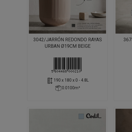
3042/JARRÓN REDONDO RAYAS
367
URBAN Ø19CM BEIGE
190 x 180 x 0 - 4.8L
0.0100m³