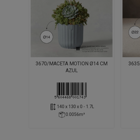
3670/MACETA MOTION Ø14 CM
363
AZUL
140 x 130 x 0 - 1.7L
0.0056m³