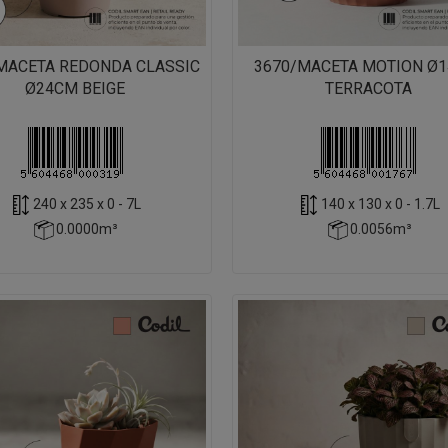
MACETA REDONDA CLASSIC
3670/MACETA MOTION Ø1
Ø24CM BEIGE
TERRACOTA
240 x 235 x 0 - 7L
140 x 130 x 0 - 1.7L
0.0000m³
0.0056m³