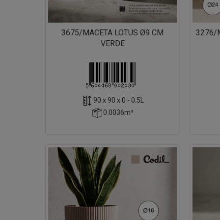
3675/MACETA LOTUS Ø9 CM
3276/
VERDE
90 x 90 x 0 - 0.5L
0.0036m³