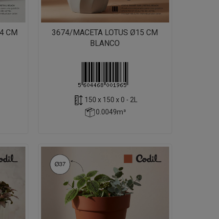
4 CM
3674/MACETA LOTUS Ø15 CM
BLANCO
150 x 150 x 0 - 2L
0.0049m³