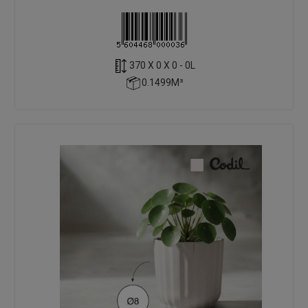
370 X 0 X 0 - 0L
0.1499M³