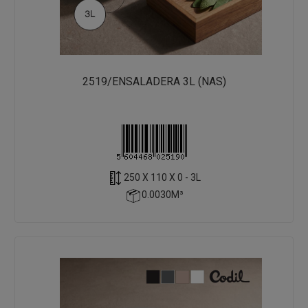
2519/ENSALADERA 3L (NAS)
250 X 110 X 0 - 3L
0.0030M³