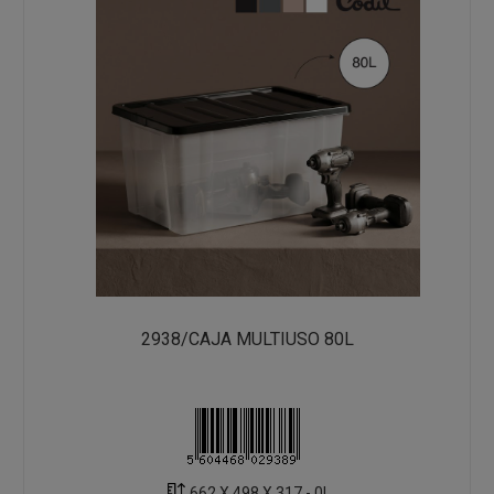
2938/CAJA MULTIUSO 80L
662 X 498 X 317 - 0L