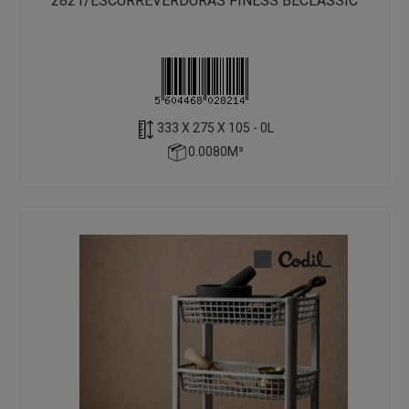
2821/ESCURREVERDURAS FINESS BECLASSIC
333 X 275 X 105 - 0L
0.0080M³